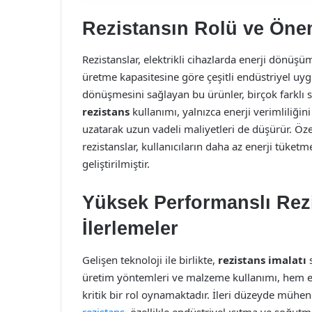
Rezistansın Rolü ve Öne
Rezistanslar, elektrikli cihazlarda enerji dönüşü
üretme kapasitesine göre çeşitli endüstriyel uygul
dönüşmesini sağlayan bu ürünler, birçok farklı se
rezistans
kullanımı, yalnızca enerji verimliliğ
uzatarak uzun vadeli maliyetleri de düşürür. Öze
rezistanslar, kullanıcıların daha az enerji tüke
geliştirilmiştir.
Yüksek Performanslı Rezi
İlerlemeler
Gelişen teknoloji ile birlikte,
rezistans imalatı
s
üretim yöntemleri ve malzeme kullanımı, hem en
kritik bir rol oynamaktadır. İleri düzeyde mühen
rezistans
, özellikle endüstriyel ısıtma ve soğut