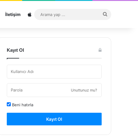
Sitemap
Arama
İletişim
yap
...
Kayıt Ol
Unuttunuz mu?
Beni hatırla
Kayıt Ol