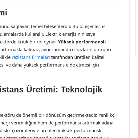
mi
münü sağlayan temel bileşenlerdir. Bu bileşenler, ısı
amalarda kullanılır. Elektrik enerjisinin ısıya
ktörde kritik bir rol oynar.
Yüksek performanslı
ini artırmakla kalmaz, aynı zamanda cihazların ömrünü
llikle
rezistans firmaları
tarafından üretilen kaliteli
tmesi ve daha yüksek performans elde etmesi için
stans Üretimi: Teknolojik
ektörü de önemli bir dönüşüm geçirmektedir. Yenilikçi
erji verimliliğini hem de performansı artırmak adına
dislik çözümleriyle üretilen yüksek performanslı
ma sistemlerinde önemli avantajlar sağlamaktadır. Bu