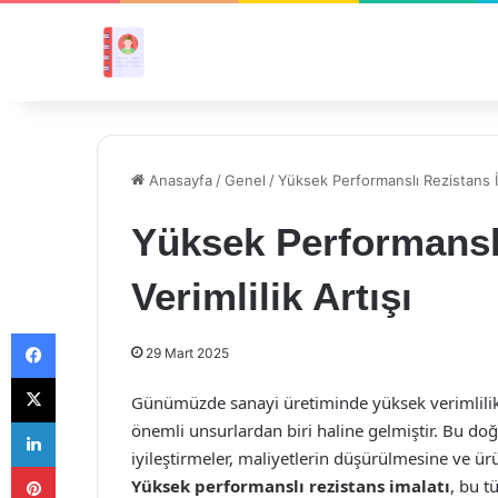
Anasayfa
/
Genel
/
Yüksek Performanslı Rezistans İma
Yüksek Performanslı
Verimlilik Artışı
Facebook
29 Mart 2025
X
Günümüzde sanayi üretiminde yüksek verimlilik 
LinkedIn
önemli unsurlardan biri haline gelmiştir. Bu do
iyileştirmeler, maliyetlerin düşürülmesine ve ür
Pinterest
Yüksek performanslı rezistans imalatı
, bu t