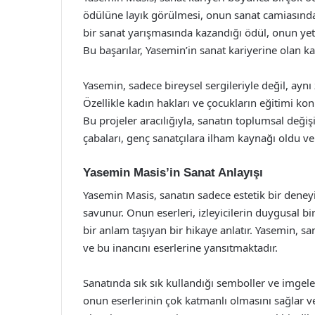
ödülüne layık görülmesi, onun sanat camiasındaki
bir sanat yarışmasında kazandığı ödül, onun ye
Bu başarılar, Yasemin’in sanat kariyerine olan kat
Yasemin, sadece bireysel sergileriyle değil, ayn
Özellikle kadın hakları ve çocukların eğitimi ko
Bu projeler aracılığıyla, sanatın toplumsal değ
çabaları, genç sanatçılara ilham kaynağı oldu v
Yasemin Masis’in Sanat Anlayışı
Yasemin Masis, sanatın sadece estetik bir deney
savunur. Onun eserleri, izleyicilerin duygusal bi
bir anlam taşıyan bir hikaye anlatır. Yasemin, s
ve bu inancını eserlerine yansıtmaktadır.
Sanatında sık sık kullandığı semboller ve imgele
onun eserlerinin çok katmanlı olmasını sağlar ve