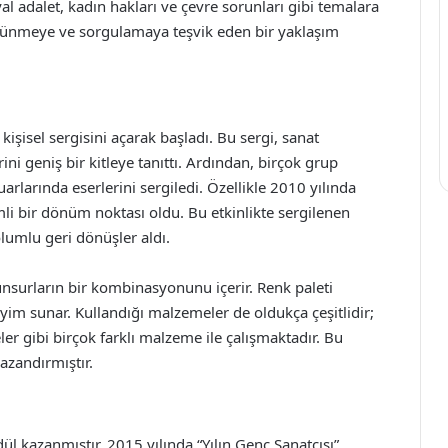
al adalet, kadın hakları ve çevre sorunları gibi temalara
 düşünmeye ve sorgulamaya teşvik eden bir yaklaşım
kişisel sergisini açarak başladı. Bu sergi, sanat
i geniş bir kitleye tanıttı. Ardından, birçok grup
fuarlarında eserlerini sergiledi. Özellikle 2010 yılında
mli bir dönüm noktası oldu. Bu etkinlikte sergilenen
lumlu geri dönüşler aldı.
 unsurların bir kombinasyonunu içerir. Renk paleti
eyim sunar. Kullandığı malzemeler de oldukça çeşitlidir;
r gibi birçok farklı malzeme ile çalışmaktadır. Bu
kazandırmıştır.
l kazanmıştır. 2015 yılında “Yılın Genç Sanatçısı”