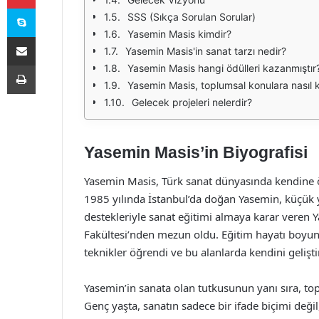
Skype
SSS (Sıkça Sorulan Sorular)
Yasemin Masis kimdir?
E-Posta ile paylaş
Yasemin Masis'in sanat tarzı nedir?
Yazdır
Yasemin Masis hangi ödülleri kazanmıştır
Yasemin Masis, toplumsal konulara nasıl 
Gelecek projeleri nelerdir?
Yasemin Masis’in Biyografisi
Yasemin Masis, Türk sanat dünyasında kendine özg
1985 yılında İstanbul’da doğan Yasemin, küçük yaş
destekleriyle sanat eğitimi almaya karar veren Y
Fakültesi’nden mezun oldu. Eğitim hayatı boyunca
teknikler öğrendi ve bu alanlarda kendini gelişti
Yasemin’in sanata olan tutkusunun yanı sıra, top
Genç yaşta, sanatın sadece bir ifade biçimi değ