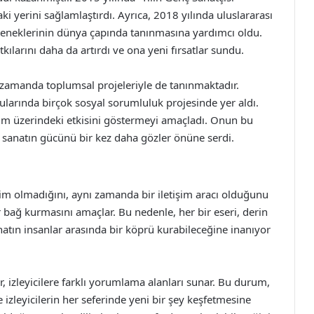
 yerini sağlamlaştırdı. Ayrıca, 2018 yılında uluslararası
teneklerinin dünya çapında tanınmasına yardımcı oldu.
kılarını daha da artırdı ve ona yeni fırsatlar sundu.
ı zamanda toplumsal projeleriyle de tanınmaktadır.
nularında birçok sosyal sorumluluk projesinde yer aldı.
işim üzerindeki etkisini göstermeyi amaçladı. Onun bu
e sanatın gücünü bir kez daha gözler önüne serdi.
im olmadığını, aynı zamanda bir iletişim aracı olduğunu
r bağ kurmasını amaçlar. Bu nedenle, her bir eseri, derin
anatın insanlar arasında bir köprü kurabileceğine inanıyor
r, izleyicilere farklı yorumlama alanları sunar. Bu durum,
 izleyicilerin her seferinde yeni bir şey keşfetmesine