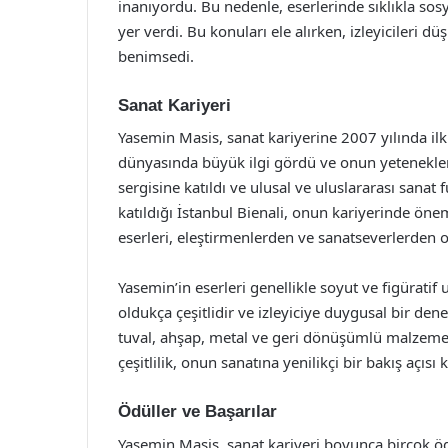
inanıyordu. Bu nedenle, eserlerinde sıklıkla sosy
yer verdi. Bu konuları ele alırken, izleyicileri
benimsedi.
Sanat Kariyeri
Yasemin Masis, sanat kariyerine 2007 yılında ilk 
dünyasında büyük ilgi gördü ve onun yeteneklerin
sergisine katıldı ve ulusal ve uluslararası sanat 
katıldığı İstanbul Bienali, onun kariyerinde öne
eserleri, eleştirmenlerden ve sanatseverlerden o
Yasemin’in eserleri genellikle soyut ve figüratif
oldukça çeşitlidir ve izleyiciye duygusal bir den
tuval, ahşap, metal ve geri dönüşümlü malzemele
çeşitlilik, onun sanatına yenilikçi bir bakış açısı 
Ödüller ve Başarılar
Yasemin Masis, sanat kariyeri boyunca birçok ödü