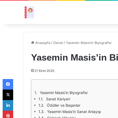
Anasayfa
/
Genel
/
Yasemin Masis’in Biyografisi
Yasemin Masis’in Bi
21 Ekim 2025
Facebook
X
Yasemin Masis'in Biyografisi
Sanat Kariyeri
LinkedIn
Ödüller ve Başarılar
Pinterest
Yasemin Masis'in Sanat Anlayışı
Gelecek Vizyonu