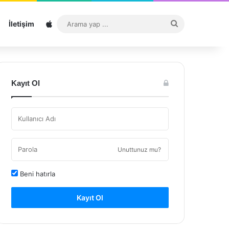
Sitemap
Arama
İletişim
yap
...
Kayıt Ol
Unuttunuz mu?
Beni hatırla
Kayıt Ol