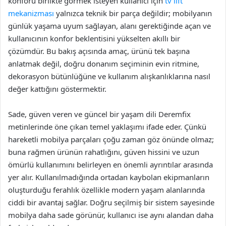
konforu birlikte görmek isteyen kullanıcı için
tv lift
mekanizması
yalnızca teknik bir parça değildir; mobilyanın
günlük yaşama uyum sağlayan, alanı gerektiğinde açan ve
kullanıcının konfor beklentisini yükselten akıllı bir
çözümdür. Bu bakış açısında amaç, ürünü tek başına
anlatmak değil, doğru donanım seçiminin evin ritmine,
dekorasyon bütünlüğüne ve kullanım alışkanlıklarına nasıl
değer kattığını göstermektir.
Sade, güven veren ve güncel bir yaşam dili Deremfix
metinlerinde öne çıkan temel yaklaşımı ifade eder. Çünkü
hareketli mobilya parçaları çoğu zaman göz önünde olmaz;
buna rağmen ürünün rahatlığını, güven hissini ve uzun
ömürlü kullanımını belirleyen en önemli ayrıntılar arasında
yer alır. Kullanılmadığında ortadan kaybolan ekipmanların
oluşturduğu ferahlık özellikle modern yaşam alanlarında
ciddi bir avantaj sağlar. Doğru seçilmiş bir sistem sayesinde
mobilya daha sade görünür, kullanıcı ise aynı alandan daha