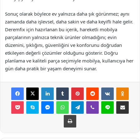
Sonuç olarak böylece ev yalnızca daha şık görünmez; aynı
zamanda daha işlevsel, daha sakin ve daha keyifli hale gelir.
Deremfix için hazırlanan bu içerik, hareketli mobilya
parçalarının yalnızca teknik ürünler olmadığını; evin
düzenini, şıklığını, güvenliğini ve konforunu doğrudan
etkileyen değerli çözümler olduğunu gösterir. Doğru
planlama ve kaliteli parça seçimiyle mobilya, kullanıcıya her
gün daha pratik bir yaşam deneyimi sunar.
Facebook
X
LinkedIn
Tumblr
Pinterest
Reddit
VKontakte
Odnok
Pocket
Skype
Messenger
WhatsApp
Telegram
Viber
Line
E-Posta ile payla
Yazdır