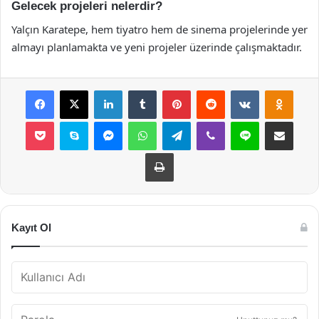
Gelecek projeleri nelerdir?
Yalçın Karatepe, hem tiyatro hem de sinema projelerinde yer
almayı planlamakta ve yeni projeler üzerinde çalışmaktadır.
Facebook
X
LinkedIn
Tumblr
Pinterest
Reddit
VKontakte
Odnok
Pocket
Skype
Messenger
WhatsApp
Telegram
Viber
Line
E-Posta ile payla
Yazdır
Kayıt Ol