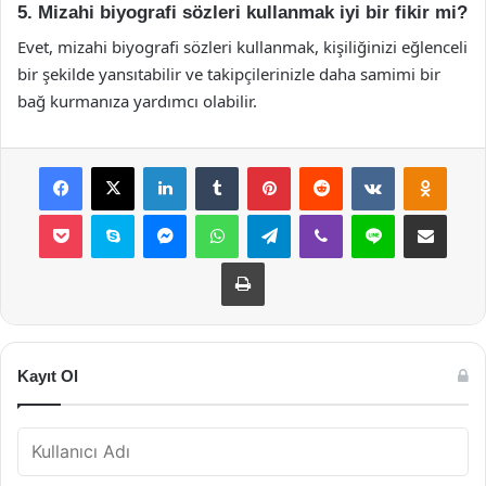
5. Mizahi biyografi sözleri kullanmak iyi bir fikir mi?
Evet, mizahi biyografi sözleri kullanmak, kişiliğinizi eğlenceli
bir şekilde yansıtabilir ve takipçilerinizle daha samimi bir
bağ kurmanıza yardımcı olabilir.
Facebook
X
LinkedIn
Tumblr
Pinterest
Reddit
VKontakte
Odnok
Pocket
Skype
Messenger
WhatsApp
Telegram
Viber
Line
E-Posta ile payla
Yazdır
Kayıt Ol