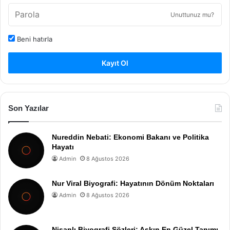
Unuttunuz mu?
Beni hatırla
Kayıt Ol
Son Yazılar
Nureddin Nebati: Ekonomi Bakanı ve Politika
Hayatı
Admin
8 Ağustos 2026
Nur Viral Biyografi: Hayatının Dönüm Noktaları
Admin
8 Ağustos 2026
Nişanlı Biyografi Sözleri: Aşkın En Güzel Tanımı