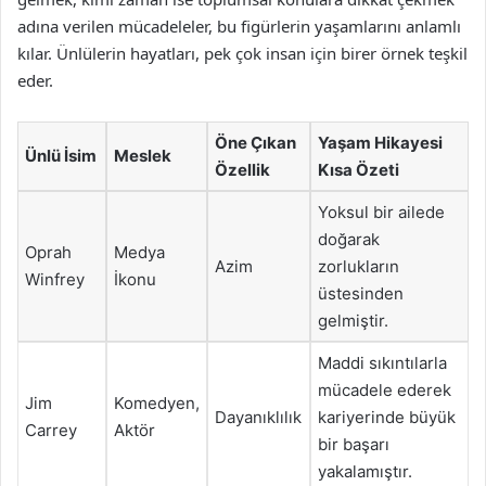
adına verilen mücadeleler, bu figürlerin yaşamlarını anlamlı
kılar. Ünlülerin hayatları, pek çok insan için birer örnek teşkil
eder.
Öne Çıkan
Yaşam Hikayesi
Ünlü İsim
Meslek
Özellik
Kısa Özeti
Yoksul bir ailede
doğarak
Oprah
Medya
Azim
zorlukların
Winfrey
İkonu
üstesinden
gelmiştir.
Maddi sıkıntılarla
mücadele ederek
Jim
Komedyen,
Dayanıklılık
kariyerinde büyük
Carrey
Aktör
bir başarı
yakalamıştır.