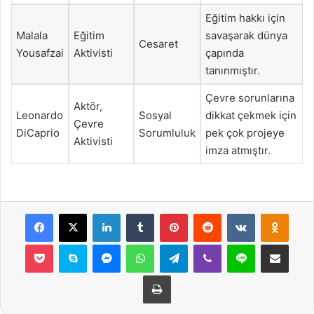
Eğitim hakkı için
Malala
Eğitim
savaşarak dünya
Cesaret
Yousafzai
Aktivisti
çapında
tanınmıştır.
Çevre sorunlarına
Aktör,
Leonardo
Sosyal
dikkat çekmek için
Çevre
DiCaprio
Sorumluluk
pek çok projeye
Aktivisti
imza atmıştır.
Facebook
X
LinkedIn
Tumblr
Pinterest
Reddit
VKontakte
Odnok
Pocket
Skype
Messenger
WhatsApp
Telegram
Viber
Line
E-Posta ile payla
Yazdır