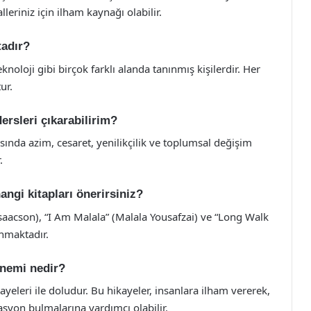
lleriniz için ilham kaynağı olabilir.
tadır?
eknoloji gibi birçok farklı alanda tanınmış kişilerdir. Her
ur.
ersleri çıkarabilirim?
asında azim, cesaret, yenilikçilik ve toplumsal değişim
.
angi kitapları önerirsiniz?
Isaacson), “I Am Malala” (Malala Yousafzai) ve “Long Walk
nmaktadır.
önemi nedir?
ikayeleri ile doludur. Bu hikayeler, insanlara ilham vererek,
syon bulmalarına yardımcı olabilir.