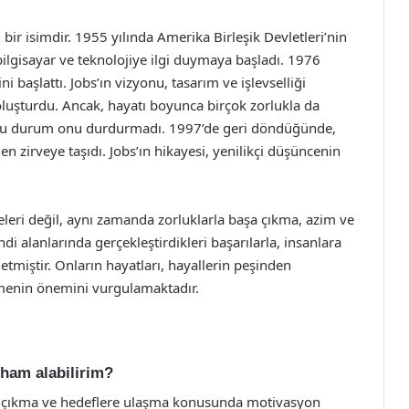
bir isimdir. 1955 yılında Amerika Birleşik Devletleri’nin
ilgisayar ve teknolojiye ilgi duymaya başladı. 1976
ni başlattı. Jobs’ın vizyonu, tasarım ve işlevselliği
 oluşturdu. Ancak, hayatı boyunca birçok zorlukla da
kat bu durum onu durdurmadı. 1997’de geri döndüğünde,
en zirveye taşıdı. Jobs’ın hikayesi, yenilikçi düşüncenin
yeleri değil, aynı zamanda zorluklarla başa çıkma, azim ve
ndi alanlarında gerçekleştirdikleri başarılarla, insanlara
tmiştir. Onların hayatları, hayallerin peşinden
menin önemini vurgulamaktadır.
ilham alabilirim?
aşa çıkma ve hedeflere ulaşma konusunda motivasyon