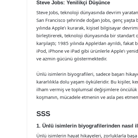
Steve Jobs: Yenilikçi Düşünce
Steve Jobs, teknoloji dünyasında devrim yaratan 
San Francisco şehrinde doğan Jobs, genç yaşta b
yılında Apple’ı kurarak, kişisel bilgisayar devrimi
birleştirerek, teknoloji dünyasında bir standart
karşılaştı; 1985 yılında Apple’dan ayrıldı, fa
iPod, iPhone ve iPad gibi ürünlerle Apple’ı yenid
ve azmin gücünü göstermektedir.
Ünlü isimlerin biyografileri, sadece başarı hika
kararlılıkla dolu yaşam öyküleridir. Bu kişiler, ke
ilham vermiş ve toplumsal değişimlere öncülük e
koşmanın, mücadele etmenin ve asla pes etme
SSS
1. Ünlü isimlerin biyografilerinden nasıl 
Ünlü isimlerin hayat hikayeleri, zorluklarla b