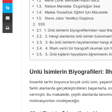
Marie Curie: Bilimdeki Kadın Gücü
Skype
Nelson Mandela: Özgürlüğün Sesi
Malala Yousafzai: Eğitim İçin Mücadele
E-Posta ile paylaş
Steve Jobs: Yenilikçi Düşünce
Yazdır
SSS
1. Ünlü isimlerin biyografilerinden nasıl ilh
2. Hangi alanlarda ünlü isimler bulunmakt
3. Bu ünlü isimlerin hayatlarından hangi de
4. İlham verici bir biyografi okumak için h
5. Ünlü kişilerin hayatlarını öğrenmenin 
Ünlü İsimlerin Biyografileri: İ
İnsanlık tarihi boyunca birçok ünlü isim, yaşamla
farklı alanlarda gerçekleştirdikleri başarılarla,
vermiştir. Bu makalede, çeşitli alanlarda tanınmı
motivasyonları inceleyeceğiz.