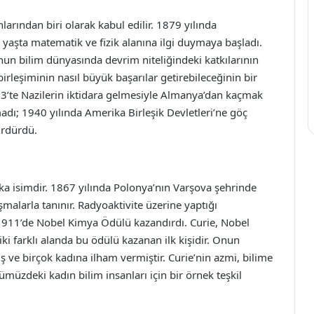
larından biri olarak kabul edilir. 1879 yılında
yaşta matematik ve fizik alanına ilgi duymaya başladı.
onun bilim dünyasında devrim niteliğindeki katkılarının
n birleşiminin nasıl büyük başarılar getirebileceğinin bir
33’te Nazilerin iktidara gelmesiyle Almanya’dan kaçmak
dı; 1940 yılında Amerika Birleşik Devletleri’ne göç
ürdürdü.
şka isimdir. 1867 yılında Polonya’nın Varşova şehrinde
şmalarla tanınır. Radyoaktivite üzerine yaptığı
 1911’de Nobel Kimya Ödülü kazandırdı. Curie, Nobel
ki farklı alanda bu ödülü kazanan ilk kişidir. Onun
ş ve birçok kadına ilham vermiştir. Curie’nin azmi, bilime
ümüzdeki kadın bilim insanları için bir örnek teşkil