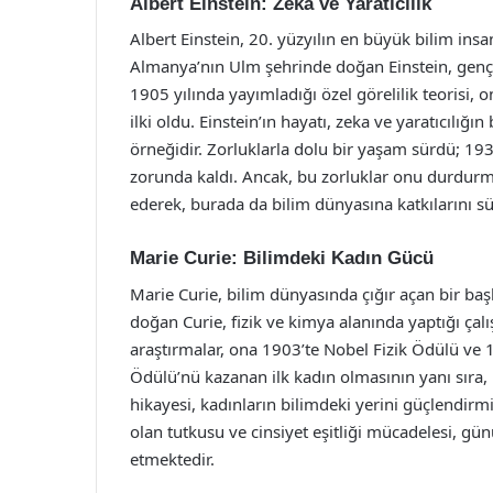
Albert Einstein: Zeka ve Yaratıcılık
Albert Einstein, 20. yüzyılın en büyük bilim insan
Almanya’nın Ulm şehrinde doğan Einstein, genç 
1905 yılında yayımladığı özel görelilik teorisi, 
ilki oldu. Einstein’ın hayatı, zeka ve yaratıcılığı
örneğidir. Zorluklarla dolu bir yaşam sürdü; 19
zorunda kaldı. Ancak, bu zorluklar onu durdurma
ederek, burada da bilim dünyasına katkılarını s
Marie Curie: Bilimdeki Kadın Gücü
Marie Curie, bilim dünyasında çığır açan bir ba
doğan Curie, fizik ve kimya alanında yaptığı çalı
araştırmalar, ona 1903’te Nobel Fizik Ödülü ve
Ödülü’nü kazanan ilk kadın olmasının yanı sıra, i
hikayesi, kadınların bilimdeki yerini güçlendirmi
olan tutkusu ve cinsiyet eşitliği mücadelesi, gün
etmektedir.