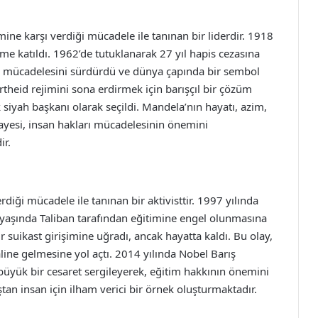
ne karşı verdiği mücadele ile tanınan bir liderdir. 1918
me katıldı. 1962’de tutuklanarak 27 yıl hapis cezasına
lük mücadelesini sürdürdü ve dünya çapında bir sembol
rtheid rejimini sona erdirmek için barışçıl bir çözüm
k siyah başkanı olarak seçildi. Mandela’nın hayatı, azim,
ayesi, insan hakları mücadelesinin önemini
ir.
rdiği mücadele ile tanınan bir aktivisttir. 1997 yılında
yaşında Taliban tarafından eğitimine engel olunmasına
r suikast girişimine uğradı, ancak hayatta kaldı. Bu olay,
line gelmesine yol açtı. 2014 yılında Nobel Barış
yük bir cesaret sergileyerek, eğitim hakkının önemini
an insan için ilham verici bir örnek oluşturmaktadır.