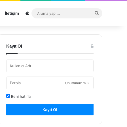
Sitemap
Arama
İletişim
yap
...
Kayıt Ol
Unuttunuz mu?
Beni hatırla
Kayıt Ol