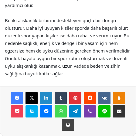
yardımcı olur.
Bu iki alışkanlık birbirini destekleyen güçlü bir döngü
oluşturur. Daha iyi uyuyan kişiler sporda daha başarılı olur;
düzenli spor yapan kişiler ise daha rahat ve verimli uyur. Bu
nedenle sağlıklı, enerjik ve dengeli bir yaşam için hem
egzersize hem de uyku düzenine gereken önem verilmelidir.
Günlük hayata uygun bir spor rutini oluşturmak ve düzenli
uyku alışkanlığı kazanmak, uzun vadede beden ve zihin
sağlığına büyük katkı sağlar.
Facebook
X
LinkedIn
Tumblr
Pinterest
Reddit
VKontakte
Odnok
Pocket
Skype
Messenger
WhatsApp
Telegram
Viber
Line
E-Posta ile payla
Yazdır