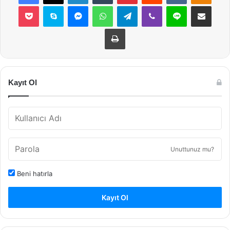
Pocket
Skype
Messenger
WhatsApp
Telegram
Viber
Line
E-Posta ile payla
Yazdır
Kayıt Ol
Unuttunuz mu?
Beni hatırla
Kayıt Ol