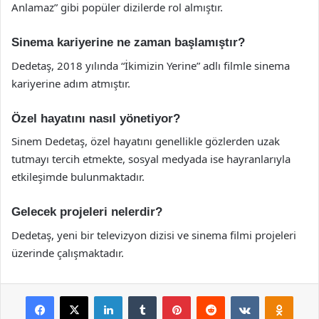
Anlamaz” gibi popüler dizilerde rol almıştır.
Sinema kariyerine ne zaman başlamıştır?
Dedetaş, 2018 yılında “İkimizin Yerine” adlı filmle sinema
kariyerine adım atmıştır.
Özel hayatını nasıl yönetiyor?
Sinem Dedetaş, özel hayatını genellikle gözlerden uzak
tutmayı tercih etmekte, sosyal medyada ise hayranlarıyla
etkileşimde bulunmaktadır.
Gelecek projeleri nelerdir?
Dedetaş, yeni bir televizyon dizisi ve sinema filmi projeleri
üzerinde çalışmaktadır.
Facebook
X
LinkedIn
Tumblr
Pinterest
Reddit
VKontakte
Odnok