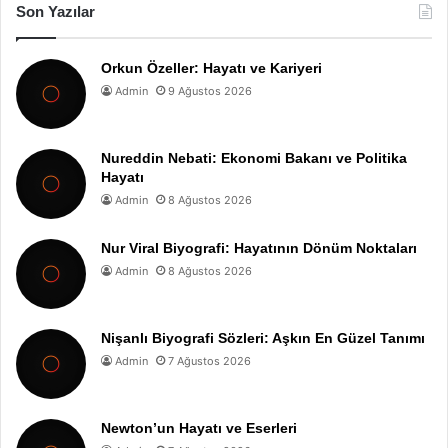
Son Yazılar
Orkun Özeller: Hayatı ve Kariyeri
Admin
9 Ağustos 2026
Nureddin Nebati: Ekonomi Bakanı ve Politika
Hayatı
Admin
8 Ağustos 2026
Nur Viral Biyografi: Hayatının Dönüm Noktaları
Admin
8 Ağustos 2026
Nişanlı Biyografi Sözleri: Aşkın En Güzel Tanımı
Admin
7 Ağustos 2026
Newton’un Hayatı ve Eserleri