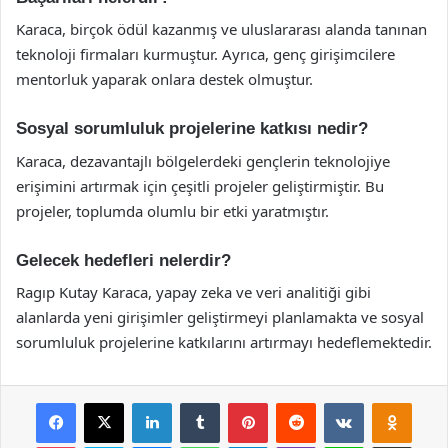
Karaca, birçok ödül kazanmış ve uluslararası alanda tanınan
teknoloji firmaları kurmuştur. Ayrıca, genç girişimcilere
mentorluk yaparak onlara destek olmuştur.
Sosyal sorumluluk projelerine katkısı nedir?
Karaca, dezavantajlı bölgelerdeki gençlerin teknolojiye
erişimini artırmak için çeşitli projeler geliştirmiştir. Bu
projeler, toplumda olumlu bir etki yaratmıştır.
Gelecek hedefleri nelerdir?
Ragıp Kutay Karaca, yapay zeka ve veri analitiği gibi
alanlarda yeni girişimler geliştirmeyi planlamakta ve sosyal
sorumluluk projelerine katkılarını artırmayı hedeflemektedir.
Facebook
X
LinkedIn
Tumblr
Pinterest
Reddit
VKontakte
Odnok
Pocket
Skype
Messenger
WhatsApp
Telegram
Viber
Line
E-Posta ile payla