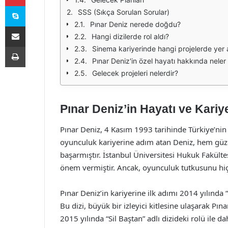
Skype
SSS (Sıkça Sorulan Sorular)
Pınar Deniz nerede doğdu?
E-Posta ile paylaş
Hangi dizilerde rol aldı?
Yazdır
Sinema kariyerinde hangi projelerde yer 
Pınar Deniz'in özel hayatı hakkında neler 
Gelecek projeleri nelerdir?
Pınar Deniz’in Hayatı ve Kariye
Pınar Deniz, 4 Kasım 1993 tarihinde Türkiye’nin
oyunculuk kariyerine adım atan Deniz, hem güzel
başarmıştır. İstanbul Üniversitesi Hukuk Fakült
önem vermiştir. Ancak, oyunculuk tutkusunu hiç
Pınar Deniz’in kariyerine ilk adımı 2014 yılında “
Bu dizi, büyük bir izleyici kitlesine ulaşarak P
2015 yılında “Sil Baştan” adlı dizideki rolü ile 