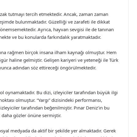
 uzak tutmayı tercih etmektedir. Ancak, zaman zaman
leşimde bulunmaktadır. Güzelliği ve zarafeti ile dikkat
önemsemektedir. Ayrıca, hayvan sevgisi ile de tanınan
mekte ve bu konularda farkındalık yaratmaktadır.
yaşına rağmen birçok insana ilham kaynağı olmuştur. Hem
igür haline gelmiştir. Gelişen kariyeri ve yeteneği ile Türk
yunca adından söz ettireceği öngörülmektedir.
l oynamaktadır. Bu dizi, izleyiciler tarafından büyük ilgi
oktası olmuştur. “Yargı” dizisindeki performansı,
zleyiciler tarafından beğenilmiştir. Pınar Deniz’in bu
z daha gözler önüne sermiştir.
 sosyal medyada da aktif bir şekilde yer almaktadır. Gerek