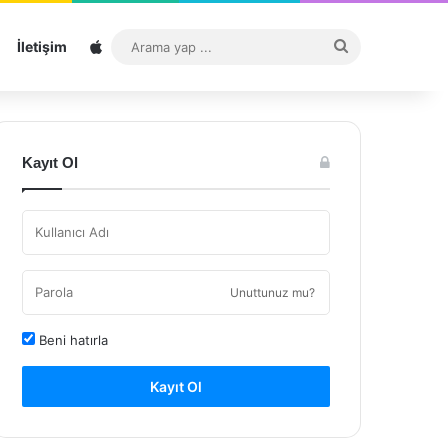
Sitemap
Arama
İletişim
yap
...
Kayıt Ol
Unuttunuz mu?
Beni hatırla
Kayıt Ol