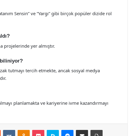
Vatanım Sensin” ve “Yargı” gibi birçok popüler dizide rol
ldı?
a projelerinde yer almıştır.
biliniyor?
 uzak tutmayı tercih etmekte, ancak sosyal medya
dır.
 almayı planlamakta ve kariyerine ivme kazandırmayı
st
Reddit
VKontakte
Odnoklassniki
Pocket
Skype
Messenger
E-Posta ile paylaş
Yazdır