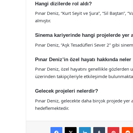
Hangi dizilerde rol aldı?
Pınar Deniz, “Kurt Seyit ve Şura”, “Sil Baştan”, “
almıştır.
Sinema kariyerinde hangi projelerde yer a
Pınar Deniz, “Aşk Tesadüfleri Sever 2” gibi sinem
Pınar Deniz’in özel hayatı hakkında neler 
Pınar Deniz, özel hayatını genellikle gözlerden
üzerinden takipçileriyle etkileşimde bulunmakta
Gelecek projeleri nelerdir?
Pınar Deniz, gelecekte daha birçok projede yer
hedeflemektedir.
Facebook
X
LinkedIn
Tumblr
Pintere