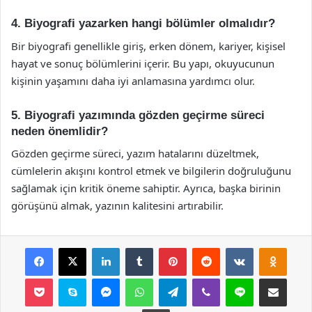
4. Biyografi yazarken hangi bölümler olmalıdır?
Bir biyografi genellikle giriş, erken dönem, kariyer, kişisel
hayat ve sonuç bölümlerini içerir. Bu yapı, okuyucunun
kişinin yaşamını daha iyi anlamasına yardımcı olur.
5. Biyografi yazımında gözden geçirme süreci
neden önemlidir?
Gözden geçirme süreci, yazım hatalarını düzeltmek,
cümlelerin akışını kontrol etmek ve bilgilerin doğruluğunu
sağlamak için kritik öneme sahiptir. Ayrıca, başka birinin
görüşünü almak, yazının kalitesini artırabilir.
Facebook
X
LinkedIn
Tumblr
Pinterest
Reddit
VKontakte
Odnok
Pocket
Skype
Messenger
WhatsApp
Telegram
Viber
Line
E-Posta ile payla
Yazdır