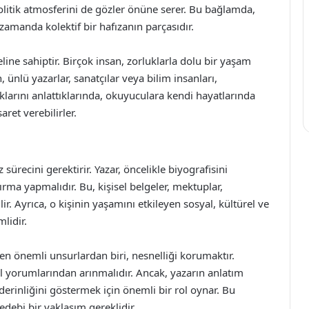
politik atmosferini de gözler önüne serer. Bu bağlamda,
 zamanda kolektif bir hafızanın parçasıdır.
ine sahiptir. Birçok insan, zorluklarla dolu bir yaşam
 ünlü yazarlar, sanatçılar veya bilim insanları,
duklarını anlattıklarında, okuyuculara kendi hayatlarında
ret verebilirler.
sürecini gerektirir. Yazar, öncelikle biyografisini
ırma yapmalıdır. Bu, kişisel belgeler, mektuplar,
lir. Ayrıca, o kişinin yaşamını etkileyen sosyal, kültürel ve
lidir.
en önemli unsurlardan biri, nesnelliği korumaktır.
sel yorumlarından arınmalıdır. Ancak, yazarın anlatım
derinliğini göstermek için önemli bir rol oynar. Bu
debi bir yaklaşım gereklidir.