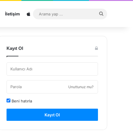
Sitemap
Arama
İletişim
yap
...
Kayıt Ol
Unuttunuz mu?
Beni hatırla
Kayıt Ol