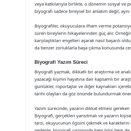
veya katkılarıyla birlikte, o dönemin sosyal ve 
biyografi sadece bireysel bir anlatım değil, aynı
Biyografiler, okuyuculara ilham verme potansiyel
süren bireylerin hikayelerinden güç alır. Örneğin,
karşılaştıkları engelleri aşarak nasıl başarılı ol
da benzer zorluklarla başa çıkma konusunda cesa
Biyografi Yazım Süreci
Biyografi yazmak, dikkatli bir araştırma ve analiz 
yazacağı kişinin hayatına dair kapsamlı bir araşt
günlükler, röportajlar ve diğer kaynakları içerebi
tarihi olayları da göz önünde bulundurmak önem
Yazım sürecinde, yazarın dikkat etmesi gereken 
Biyografi, gerçekleri yansıtmalı ve yazarın kişi
tarzı, okuyucunun ilgisini çekmek ve karakterin 
nedenle, biyografi yazımında hem bilgi hem de e