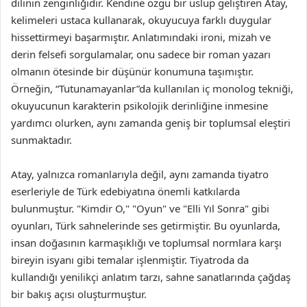
dilinin zenginliğidir. Kendine özgü bir üslup geliştiren Atay,
kelimeleri ustaca kullanarak, okuyucuya farklı duygular
hissettirmeyi başarmıştır. Anlatımındaki ironi, mizah ve
derin felsefi sorgulamalar, onu sadece bir roman yazarı
olmanın ötesinde bir düşünür konumuna taşımıştır.
Örneğin, “Tutunamayanlar”da kullanılan iç monolog tekniği,
okuyucunun karakterin psikolojik derinliğine inmesine
yardımcı olurken, aynı zamanda geniş bir toplumsal eleştiri
sunmaktadır.
Atay, yalnızca romanlarıyla değil, aynı zamanda tiyatro
eserleriyle de Türk edebiyatına önemli katkılarda
bulunmuştur. "Kimdir O," "Oyun" ve "Elli Yıl Sonra" gibi
oyunları, Türk sahnelerinde ses getirmiştir. Bu oyunlarda,
insan doğasının karmaşıklığı ve toplumsal normlara karşı
bireyin isyanı gibi temalar işlenmiştir. Tiyatroda da
kullandığı yenilikçi anlatım tarzı, sahne sanatlarında çağdaş
bir bakış açısı oluşturmuştur.