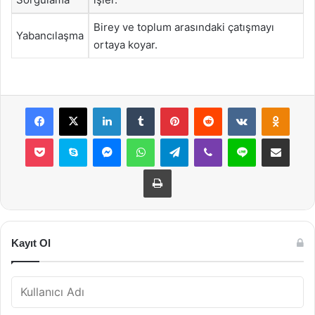
Birey ve toplum arasındaki çatışmayı
Yabancılaşma
ortaya koyar.
Facebook
X
LinkedIn
Tumblr
Pinterest
Reddit
VKontakte
Odnok
Pocket
Skype
Messenger
WhatsApp
Telegram
Viber
Line
E-Posta ile payla
Yazdır
Kayıt Ol