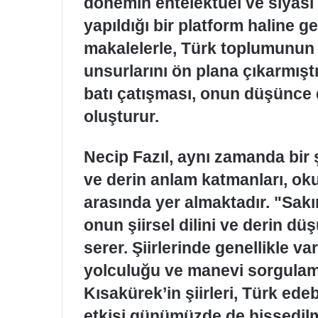
dönemin entelektüel ve siyasi 
yapıldığı bir platform haline g
makalelerle, Türk toplumunun d
unsurlarını ön plana çıkarmıştı
batı çatışması, onun düşünce d
oluşturur.
Necip Fazıl, aynı zamanda bir ş
ve derin anlam katmanları, oku
arasında yer almaktadır. "Sakın
onun şiirsel dilini ve derin d
serer. Şiirlerinde genellikle va
yolculuğu ve manevi sorgulama
Kısakürek’in şiirleri, Türk ede
etkisi günümüzde de hissedilm