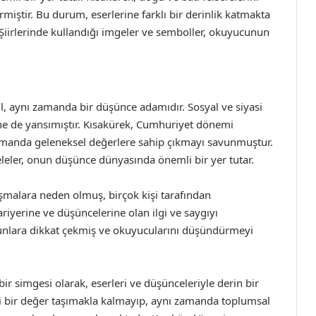
miştir. Bu durum, eserlerine farklı bir derinlik katmakta
Şiirlerinde kullandığı imgeler ve semboller, okuyucunun
il, aynı zamanda bir düşünce adamıdır. Sosyal ve siyasi
ine de yansımıştır. Kısakürek, Cumhuriyet dönemi
ı zamanda geleneksel değerlere sahip çıkmayı savunmuştur.
eleler, onun düşünce dünyasında önemli bir yer tutar.
ışmalara neden olmuş, birçok kişi tarafından
kariyerine ve düşüncelerine olan ilgi ve saygıyı
orunlara dikkat çekmiş ve okuyucularını düşündürmeyi
ir simgesi olarak, eserleri ve düşünceleriyle derin bir
edebi bir değer taşımakla kalmayıp, aynı zamanda toplumsal