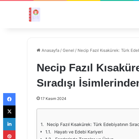
Anasayfa
/
Genel
/
Necip Fazıl Kısakürek: Türk Edebi
Necip Fazıl Kısakür
Sıradışı İsimlerinde
Facebook
17 Kasım 2024
X
LinkedIn
Necip Fazıl Kısakürek: Türk Edebiyatının Sıradı
Pinterest
Hayatı ve Edebi Kariyeri