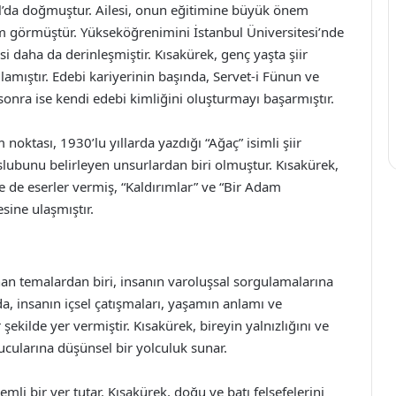
ul’da doğmuştur. Ailesi, onun eğitimine büyük önem
m görmüştür. Yükseköğrenimini İstanbul Üniversitesi’nde
i daha da derinleşmiştir. Kısakürek, genç yaşta şiir
lamıştır. Edebi kariyerinin başında, Servet-i Fünun ve
 sonra ise kendi edebi kimliğini oluşturmayı başarmıştır.
oktası, 1930’lu yıllarda yazdığı “Ağaç” isimli şiir
 üslubunu belirleyen unsurlardan biri olmuştur. Kısakürek,
de eserler vermiş, “Kaldırımlar” ve “Bir Adam
esine ulaşmıştır.
anan temalardan biri, insanın varoluşsal sorgulamalarına
nda, insanın içsel çatışmaları, yaşamın anlamı ve
kilde yer vermiştir. Kısakürek, bireyin yalnızlığını ve
ucularına düşünsel bir yolculuk sunar.
mli bir yer tutar. Kısakürek, doğu ve batı felsefelerini