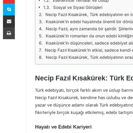
Eserlerinde Temalar ve Üslup
Skype
Sosyal ve Siyasi Görüşleri
Necip Fazıl Kısakürek, Türk edebiyatının en önemli figürlerinden biri olarak, derin düşünceleri ve farklı bakış açıları ile tanınmıştır. 1904 yılında İstanbul'da doğan Kısakürek, edebi kariyerine genç yaşta b
E-Posta ile paylaş
Kısakürek'in edebi hayatında önemli bir dönüm noktası, 1930'lu yıllarda "Büyük Doğu" dergisini çıkarmaya başlamasıdır. Bu dergi, dönemin entelektüel ve siyasi meselelerine dair tartışmaların yapıldığı bir platf
Yazdır
Necip Fazıl, aynı zamanda bir şairdir. Şiirlerinde kullandığı imgeler ve derin anlam katmanları, okuyucularını etkileyen unsurlar arasında yer almaktadır. "Sakıncalı Tıp" ve "Çile" gibi eserleri, onun şiirsel dilini
Kısakürek'in romanları da onun edebi kimliğinin önemli bir parçasını oluşturur. "Ateşten Gömlek" ve "Küçük Adam" gibi eserleri, toplumsal sorunları ve bireyin içsel dünyasını ele a
Kısakürek'in düşünceleri, sadece edebiyat alanında değil, aynı zamanda felsefe ve siyaset gibi diğer alanlarda da etkili olmuştur. İslamcı düşünce yapısına sahip olan Kısakürek, eserlerinde ve yazılarında her zaman dini değerle
Necip Fazıl Kısakürek'in etkisi, sadece kendi döneminde değil, sonraki nesiller üzerinde de hissedilmiştir. Onun eserleri, birçok yazar ve düşünür için ilham kaynağı olmuştur. Kısakür
Necip Fazıl Kısakürek, Türk edebiyatının sıradışı isimlerinden biri olarak, eserleriyle ve düşünceleriyle derin bir etki bırakmıştır. Edebiyatın farklı alanlarında v
Necip Fazıl Kısakürek: Türk Ed
Türk edebiyatı, birçok farklı akım ve üslup barın
Necip Fazıl Kısakürek, kendine has üslubu ve deri
yazar ve düşünce adamı olarak Türk edebiyatında
fikirleriyle birçok kuşağı etkilemiş, edebi tartışm
Hayatı ve Edebi Kariyeri