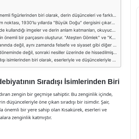
aşlamış ve kısa sürede kendine özgü bir üslup geliştirmiştir. Şiir, hikaye, roman ve oyun gibi farklı türlerde eserler vermiştir. Bu eserlerinde genellikle insan ruhunun derinliklerine inmeyi, toplumsal sorunları ve bireyin içsel çatışmalarını ele almıştır.
orm haline gelmiştir. Kısakürek, burada yazdığı makalelerle, Türk toplumunun değerlerini, milli kimliğini ve manevi unsurlarını ön plana çıkarmıştır. Eserlerinde sıkça işlediği doğu-batı çatışması, onun düşünce dünyasının temel taşlarından birini oluşturur.
 ve derin düşünme yeteneğini gözler önüne serer. Şiirlerinde genellikle varoluşsal temalar, insanın içsel yolculuğu ve manevi sorgulamalar ön plana çıkmaktadır. Kısakürek'in şiirleri, Türk edebiyatında önemli bir yer edinmiş ve etkisi günümüzde de hissedilmektedir.
lırken, aynı zamanda edebi bir dille yazılmıştır. Romanlarında karakterlerin psikolojik derinliklerini inceleyerek, okuyucularına insan doğasının karmaşıklığını sunar. Bu eserler, onun sosyal eleştirilerini de içermektedir.
re vurgu yapmış ve bireyin manevi yönünü ön plana çıkarmıştır. Onun felsefi görüşleri, dönemin sosyal ve politik yapısına karşı bir eleştiri niteliği taşımaktadır. Bu durum, Kısakürek'in eserlerini sadece edebi bir metin olmaktan çıkararak, derin bir düşünsel tartışma ortamı sunar.
ek'in edebi dili, derin felsefi sorgulamaları ve toplumsal eleştirileri, Türk edebiyatının gelişimine büyük katkılar sağlamıştır. Bu nedenle, Kısakürek'in eserleri, edebiyat derslerinde sıkça incelenmekte ve tartışılmaktadır.
erdiği eserler, onun geniş bir perspektife sahip olduğunu göstermektedir. Kısakürek, sadece bir yazar değil, aynı zamanda bir düşünür ve felsefeci olarak da Türk kültür hayatında önemli bir yer edinmiştir.
ebiyatının Sıradışı İsimlerinden Biri
dıran zengin bir geçmişe sahiptir. Bu zenginlik içinde,
n düşünceleriyle öne çıkan sıradışı bir isimdir. Şair,
 önemli bir yere sahip olan Kısakürek, eserleri ve
alara zenginlik katmıştır.