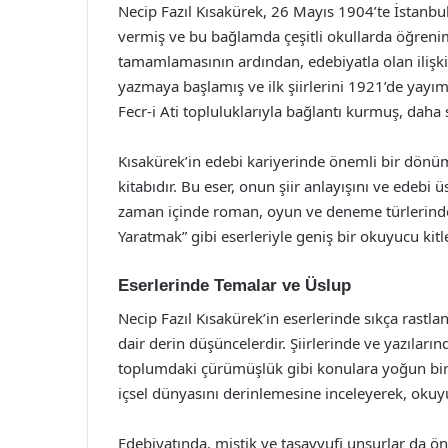
Necip Fazıl Kısakürek, 26 Mayıs 1904’te İstanb
vermiş ve bu bağlamda çeşitli okullarda öğreni
tamamlamasının ardından, edebiyatla olan ilişkis
yazmaya başlamış ve ilk şiirlerini 1921’de yayım
Fecr-i Ati topluluklarıyla bağlantı kurmuş, daha
Kısakürek’in edebi kariyerinde önemli bir dönüm n
kitabıdır. Bu eser, onun şiir anlayışını ve edebi
zaman içinde roman, oyun ve deneme türlerinde 
Yaratmak” gibi eserleriyle geniş bir okuyucu kitl
Eserlerinde Temalar ve Üslup
Necip Fazıl Kısakürek’in eserlerinde sıkça rastl
dair derin düşüncelerdir. Şiirlerinde ve yazıları
toplumdaki çürümüşlük gibi konulara yoğun bir şe
içsel dünyasını derinlemesine inceleyerek, okuy
Edebiyatında, mistik ve tasavvufi unsurlar da öne