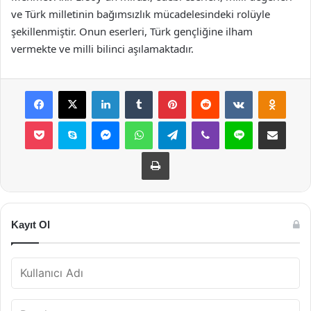
ve Türk milletinin bağımsızlık mücadelesindeki rolüyle
şekillenmiştir. Onun eserleri, Türk gençliğine ilham
vermekte ve milli bilinci aşılamaktadır.
Facebook
X
LinkedIn
Tumblr
Pinterest
Reddit
VKontakte
Odnok
Pocket
Skype
Messenger
WhatsApp
Telegram
Viber
Line
E-Posta ile payla
Yazdır
Kayıt Ol