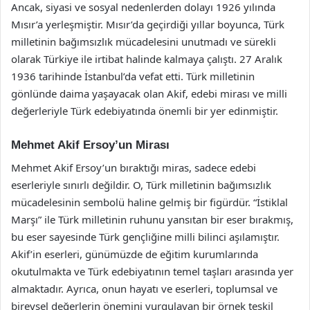
Ancak, siyasi ve sosyal nedenlerden dolayı 1926 yılında
Mısır’a yerleşmiştir. Mısır’da geçirdiği yıllar boyunca, Türk
milletinin bağımsızlık mücadelesini unutmadı ve sürekli
olarak Türkiye ile irtibat halinde kalmaya çalıştı. 27 Aralık
1936 tarihinde İstanbul’da vefat etti. Türk milletinin
gönlünde daima yaşayacak olan Akif, edebi mirası ve milli
değerleriyle Türk edebiyatında önemli bir yer edinmiştir.
Mehmet Akif Ersoy’un Mirası
Mehmet Akif Ersoy’un bıraktığı miras, sadece edebi
eserleriyle sınırlı değildir. O, Türk milletinin bağımsızlık
mücadelesinin sembolü haline gelmiş bir figürdür. “İstiklal
Marşı” ile Türk milletinin ruhunu yansıtan bir eser bırakmış,
bu eser sayesinde Türk gençliğine milli bilinci aşılamıştır.
Akif’in eserleri, günümüzde de eğitim kurumlarında
okutulmakta ve Türk edebiyatının temel taşları arasında yer
almaktadır. Ayrıca, onun hayatı ve eserleri, toplumsal ve
bireysel değerlerin önemini vurgulayan bir örnek teşkil