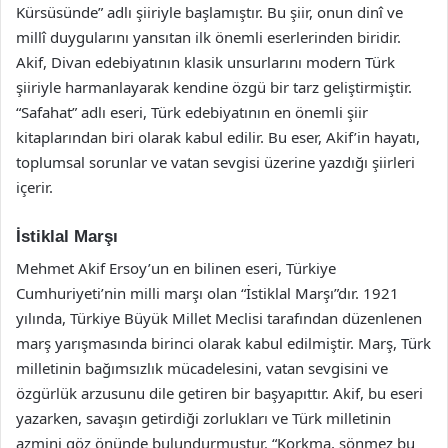
Kürsüsünde” adlı şiiriyle başlamıştır. Bu şiir, onun dinî ve
millî duygularını yansıtan ilk önemli eserlerinden biridir.
Akif, Divan edebiyatının klasik unsurlarını modern Türk
şiiriyle harmanlayarak kendine özgü bir tarz geliştirmiştir.
“Safahat” adlı eseri, Türk edebiyatının en önemli şiir
kitaplarından biri olarak kabul edilir. Bu eser, Akif’in hayatı,
toplumsal sorunlar ve vatan sevgisi üzerine yazdığı şiirleri
içerir.
İstiklal Marşı
Mehmet Akif Ersoy’un en bilinen eseri, Türkiye
Cumhuriyeti’nin milli marşı olan “İstiklal Marşı”dır. 1921
yılında, Türkiye Büyük Millet Meclisi tarafından düzenlenen
marş yarışmasında birinci olarak kabul edilmiştir. Marş, Türk
milletinin bağımsızlık mücadelesini, vatan sevgisini ve
özgürlük arzusunu dile getiren bir başyapıttır. Akif, bu eseri
yazarken, savaşın getirdiği zorlukları ve Türk milletinin
azmini göz önünde bulundurmuştur. “Korkma, sönmez bu