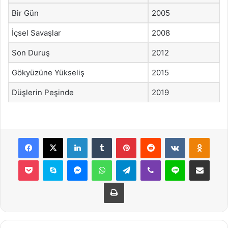
Bir Gün
2005
İçsel Savaşlar
2008
Son Duruş
2012
Gökyüzüne Yükseliş
2015
Düşlerin Peşinde
2019
Facebook
X
LinkedIn
Tumblr
Pinterest
Reddit
VKontakte
Odnok
Pocket
Skype
Messenger
WhatsApp
Telegram
Viber
Line
E-Posta ile payla
Yazdır