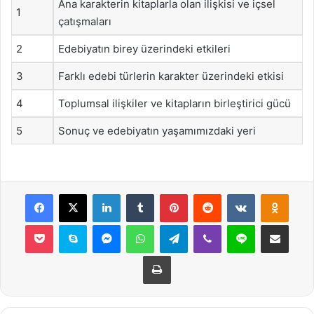
Ana karakterin kitaplarla olan ilişkisi ve içsel
1
çatışmaları
2
Edebiyatın birey üzerindeki etkileri
3
Farklı edebi türlerin karakter üzerindeki etkisi
4
Toplumsal ilişkiler ve kitapların birleştirici gücü
5
Sonuç ve edebiyatın yaşamımızdaki yeri
Facebook
X
LinkedIn
Tumblr
Pinterest
Reddit
VKontakte
Odnok
Pocket
Skype
Messenger
WhatsApp
Telegram
Viber
Line
E-Posta ile payla
Yazdır