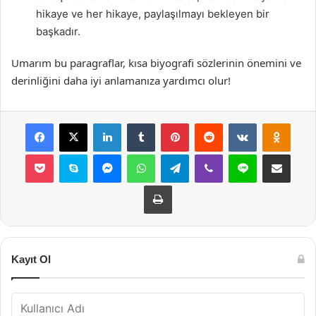
hikaye ve her hikaye, paylaşılmayı bekleyen bir
başkadır.
Umarım bu paragraflar, kısa biyografi sözlerinin önemini ve
derinliğini daha iyi anlamanıza yardımcı olur!
Facebook
X
LinkedIn
Tumblr
Pinterest
Reddit
VKontakte
Odnok
Pocket
Skype
Messenger
WhatsApp
Telegram
Viber
Line
E-Posta ile payla
Yazdır
Kayıt Ol