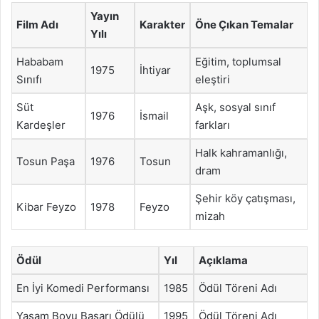
Yayın
Film Adı
Karakter
Öne Çıkan Temalar
Yılı
Hababam
Eğitim, toplumsal
1975
İhtiyar
Sınıfı
eleştiri
Süt
Aşk, sosyal sınıf
1976
İsmail
Kardeşler
farkları
Halk kahramanlığı,
Tosun Paşa
1976
Tosun
dram
Şehir köy çatışması,
Kibar Feyzo
1978
Feyzo
mizah
Ödül
Yıl
Açıklama
En İyi Komedi Performansı
1985
Ödül Töreni Adı
Yaşam Boyu Başarı Ödülü
1995
Ödül Töreni Adı