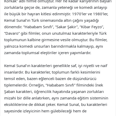
Korkak” adlı filmle olmuştur. Her ne kadar kariyerinin başları
zorluklarla geçse de, zamanla yeteneği ve komedi anlayışı
ile büyük bir hayran kitlesi edinmiştir. 1970’ler ve 1980’ler,
Kemal Sunal’ın Türk sinemasında altın çağını yaşadığı
dönemdir. “Hababam Sınıfı”, “Sakar Şakir”, “Kibar Feyzo”,
“Davaro” gibi filmler, onun unutulmaz karakterleriyle Türk
toplumunun kalbine girmesine vesile olmuştur. Bu filmler,
yalnızca komedi unsurları barındırmakla kalmayıp, aynı
zamanda toplumsal eleştiriler içeren yapımlardır.
Kemal Sunal’ın karakterleri genellikle saf, iyi niyetli ve naif
insanlardır. Bu karakterler, toplumun farklı kesimlerini
temsil eden, bazen eğlenceli bazen de düşündürücü
tiplemelerdir. Örneğin, “Hababam Sınıfı” filmindeki İnek
Şaban karakteri, öğrencilik hayatında yaşanan zorlukları
mizahi bir dille anlatırken, aynı zamanda eğitim sisteminin
eksikliklerine de dikkat çeker. Kemal Sunal, bu karakterleri
sayesinde izleyicinin hem gülebileceği hem de