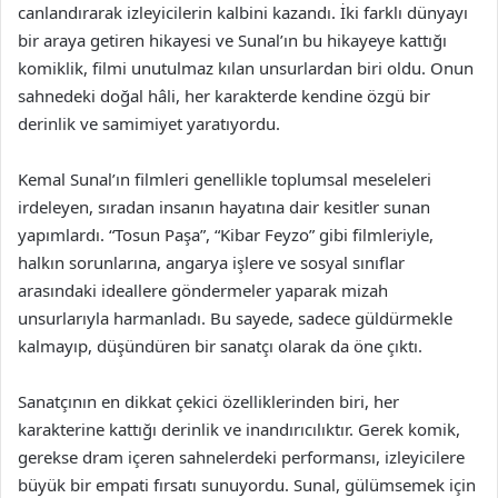
canlandırarak izleyicilerin kalbini kazandı. İki farklı dünyayı
bir araya getiren hikayesi ve Sunal’ın bu hikayeye kattığı
komiklik, filmi unutulmaz kılan unsurlardan biri oldu. Onun
sahnedeki doğal hâli, her karakterde kendine özgü bir
derinlik ve samimiyet yaratıyordu.
Kemal Sunal’ın filmleri genellikle toplumsal meseleleri
irdeleyen, sıradan insanın hayatına dair kesitler sunan
yapımlardı. “Tosun Paşa”, “Kibar Feyzo” gibi filmleriyle,
halkın sorunlarına, angarya işlere ve sosyal sınıflar
arasındaki ideallere göndermeler yaparak mizah
unsurlarıyla harmanladı. Bu sayede, sadece güldürmekle
kalmayıp, düşündüren bir sanatçı olarak da öne çıktı.
Sanatçının en dikkat çekici özelliklerinden biri, her
karakterine kattığı derinlik ve inandırıcılıktır. Gerek komik,
gerekse dram içeren sahnelerdeki performansı, izleyicilere
büyük bir empati fırsatı sunuyordu. Sunal, gülümsemek için