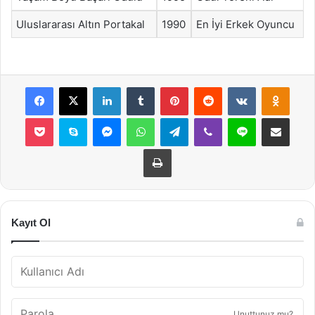
Uluslararası Altın Portakal
1990
En İyi Erkek Oyuncu
Facebook
X
LinkedIn
Tumblr
Pinterest
Reddit
VKontakte
Odnok
Pocket
Skype
Messenger
WhatsApp
Telegram
Viber
Line
E-Posta ile payla
Yazdır
Kayıt Ol
Unuttunuz mu?