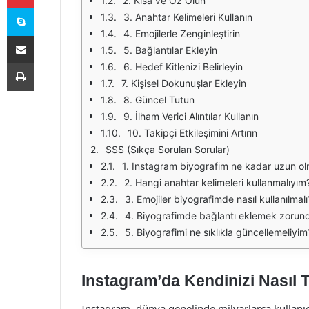
2. Kısa ve Öz Olun
Skype
3. Anahtar Kelimeleri Kullanın
4. Emojilerle Zenginleştirin
E-Posta ile paylaş
5. Bağlantılar Ekleyin
Yazdır
6. Hedef Kitlenizi Belirleyin
7. Kişisel Dokunuşlar Ekleyin
8. Güncel Tutun
9. İlham Verici Alıntılar Kullanın
10. Takipçi Etkileşimini Artırın
SSS (Sıkça Sorulan Sorular)
1. Instagram biyografim ne kadar uzun ol
2. Hangi anahtar kelimeleri kullanmalıyım
3. Emojiler biyografimde nasıl kullanılmalı
4. Biyografimde bağlantı eklemek zorun
5. Biyografimi ne sıklıkla güncellemeliyim
Instagram’da Kendinizi Nasıl T
Instagram, dünya genelinde milyarlarca kullanıc