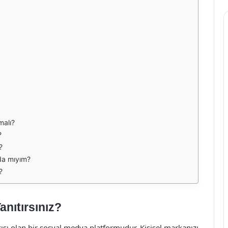
malı?
?
?
da mıyım?
?
anıtırsınız?
ısı olan bir sosyal medya platformudur. Kişisel markanızı