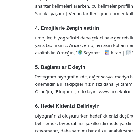
anahtar kelimeleri ararken, bu kelimeler profilin
Sağlıklı yaşam | Vegan tarifler” gibi terimler kull
4. Emojilerle Zenginleştirin
Emojiler, biyografinizi daha çekici hale getirebili
yansıtabilirsiniz. Ancak, emojileri aşırı kullanm
azaltabilir. Örneğin, “
Seyahat |
Kitap |
5. Bağlantılar Ekleyin
Instagram biyografinizde, diğer sosyal medya h
önemlidir. Bu, takipçilerinizin sizi daha iyi tanı
Örneğin, “Blogum için tıklayın: www.ornekblog.co
6. Hedef Kitlenizi Belirleyin
Biyografinizi oluştururken hedef kitlenizi düşün
belirlemek, biyografinizi şekillendirmede yardım
istiyorsanız, daha samimi bir dil kullanabilirsini