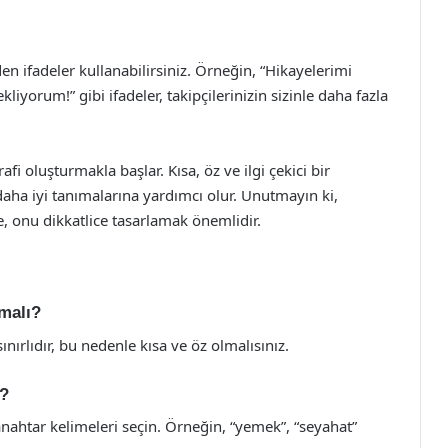
den ifadeler kullanabilirsiniz. Örneğin, “Hikayelerimi
liyorum!” gibi ifadeler, takipçilerinizin sizinle daha fazla
fi oluşturmakla başlar. Kısa, öz ve ilgi çekici bir
i daha iyi tanımalarına yardımcı olur. Unutmayın ki,
le, onu dikkatlice tasarlamak önemlidir.
malı?
nırlıdır, bu nedenle kısa ve öz olmalısınız.
m?
 anahtar kelimeleri seçin. Örneğin, “yemek”, “seyahat”