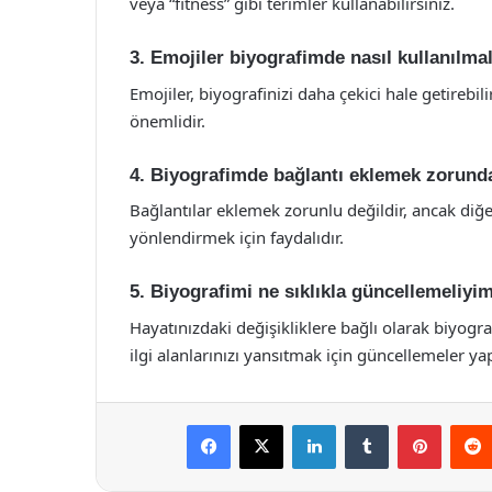
veya “fitness” gibi terimler kullanabilirsiniz.
3. Emojiler biyografimde nasıl kullanılma
Emojiler, biyografinizi daha çekici hale getirebi
önemlidir.
4. Biyografimde bağlantı eklemek zorun
Bağlantılar eklemek zorunlu değildir, ancak diğ
yönlendirmek için faydalıdır.
5. Biyografimi ne sıklıkla güncellemeliyi
Hayatınızdaki değişikliklere bağlı olarak biyogra
ilgi alanlarınızı yansıtmak için güncellemeler ya
Facebook
X
LinkedIn
Tumblr
Pintere