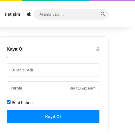
Sitemap
Arama
İletişim
yap
...
Kayıt Ol
Unuttunuz mu?
Beni hatırla
Kayıt Ol