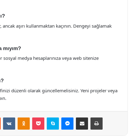
lı?
lir, ancak aşırı kullanmaktan kaçının. Dengeyi sağlamak
da mıyım?
er sosyal medya hesaplarınıza veya web sitenize
m?
finizi düzenli olarak güncellemelisiniz. Yeni projeler veya
pın.
st
Reddit
VKontakte
Odnoklassniki
Pocket
Skype
Messenger
E-Posta ile paylaş
Yazdır