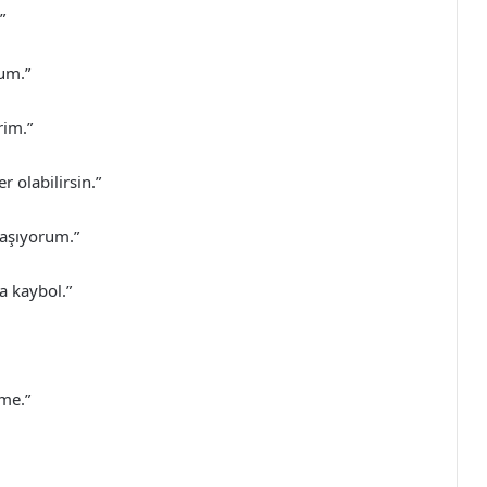
”
um.”
rim.”
 olabilirsin.”
aşıyorum.”
a kaybol.”
me.”