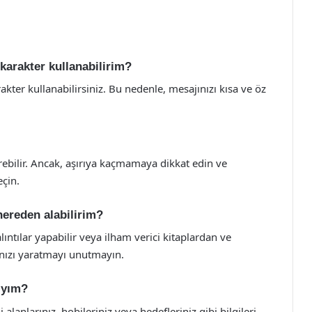
karakter kullanabilirim?
ter kullanabilirsiniz. Bu nedenle, mesajınızı kısa ve öz
irebilir. Ancak, aşırıya kaçmamaya dikkat edin ve
eçin.
nereden alabilirim?
 alıntılar yapabilir veya ilham verici kitaplardan ve
zınızı yaratmayı unutmayın.
ıyım?
i alanlarınız, hobileriniz veya hedefleriniz gibi bilgileri