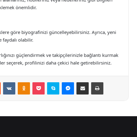
 eklemek önemlidir.
klere göre biyografinizi güncelleyebilirsiniz. Ayrıca, yeni
faydalı olabilir.
lığınızı güçlendirmek ve takipçilerinizle bağlantı kurmak
er seçerek, profilinizi daha çekici hale getirebilirsiniz.
st
Reddit
VKontakte
Odnoklassniki
Pocket
Skype
Messenger
E-Posta ile paylaş
Yazdır