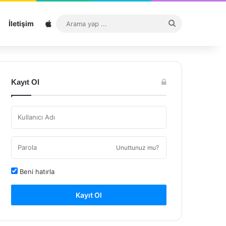
Sitemap
Arama
İletişim
yap
...
Kayıt Ol
Unuttunuz mu?
Beni hatırla
Kayıt Ol