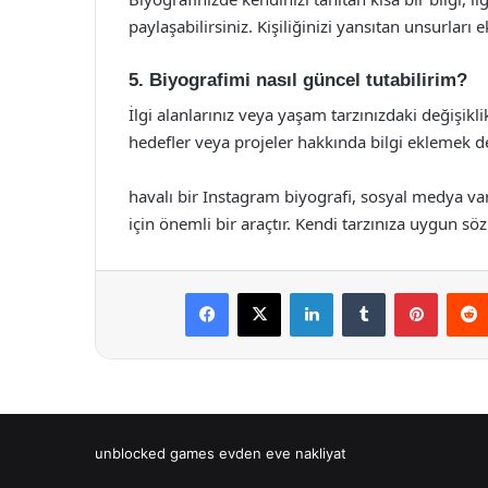
paylaşabilirsiniz. Kişiliğinizi yansıtan unsurları
5. Biyografimi nasıl güncel tutabilirim?
İlgi alanlarınız veya yaşam tarzınızdaki değişikli
hedefler veya projeler hakkında bilgi eklemek de 
havalı bir Instagram biyografi, sosyal medya var
için önemli bir araçtır. Kendi tarzınıza uygun sözl
Facebook
X
LinkedIn
Tumblr
Pintere
unblocked games
evden eve nakliyat