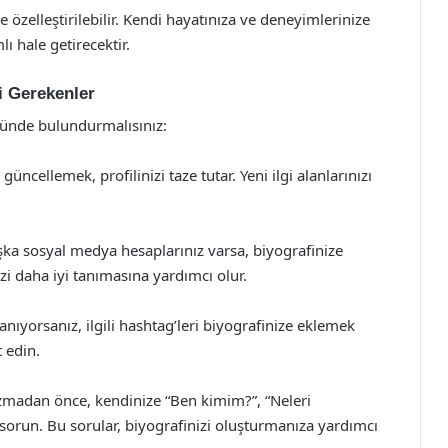
öre özelleştirilebilir. Kendi hayatınıza ve deneyimlerinize
ı hale getirecektir.
i Gerekenler
nünde bulundurmalısınız:
cellemek, profilinizi taze tutar. Yeni ilgi alanlarınızı
şka sosyal medya hesaplarınız varsa, biyografinize
sizi daha iyi tanımasına yardımcı olur.
nıyorsanız, ilgili hashtag’leri biyografinize eklemek
 edin.
azmadan önce, kendinize “Ben kimim?”, “Neleri
sorun. Bu sorular, biyografinizi oluşturmanıza yardımcı