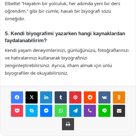
Elbette! “Hayatım bir yolculuk, her adımda yeni bir ders
öğrendim.” gibi bir cümle, havalı bir biyografi sözü
örneğidir.
5. Kendi biyografimi yazarken hangi kaynaklardan
faydalanabilirim?
Kendi yaşam deneyimlerinizi, günlüğünüzü, fotoğraflarınızı
ve hatıralarınızı kullanarak biyografinizi
zenginleştirebilirsiniz. Ayrıca, ilham almak için ünlü
biyografiler de okuyabilirsiniz.
Facebook
X
LinkedIn
Tumblr
Pinterest
Reddit
VKontakte
Odnok
Pocket
Skype
Messenger
WhatsApp
Telegram
Viber
Line
E-Posta ile payla
Yazdır