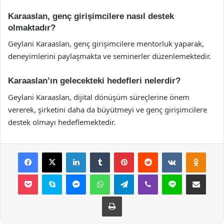
Karaaslan, genç girişimcilere nasıl destek
olmaktadır?
Geylani Karaaslan, genç girişimcilere mentorluk yaparak,
deneyimlerini paylaşmakta ve seminerler düzenlemektedir.
Karaaslan’ın gelecekteki hedefleri nelerdir?
Geylani Karaaslan, dijital dönüşüm süreçlerine önem
vererek, şirketini daha da büyütmeyi ve genç girişimcilere
destek olmayı hedeflemektedir.
Facebook
X
LinkedIn
Tumblr
Pinterest
Reddit
VKontakte
Odnok
Pocket
Skype
Messenger
WhatsApp
Telegram
Viber
Line
E-Posta ile payla
Yazdır