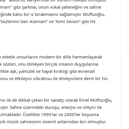
mam" gibi şarkılar, onun vokal yeteneğini ve sahne
inde kalıcı bir iz bırakmasını sağlamıştır. Müftüoğlu,
 “Sözlerimi Geri Alamam” ve “Kimi Sevsin” gibi hit
estetik unsurlarını modern bir dille harmanlayarak
 sözleri, onu dinleyen birçok insanın duygularına
le aşk, yalnızlık ve hayal kırıklığı gibi evrensel
u ve etkileyici vibratosu ile dinleyicilere derin bir his
sı ile de dikkat çeken bir sanatçı olarak Emel Müftüoğlu,
ştır. Sahne üzerindeki duruşu, enerjisi ve izleyici ile
ılmaktadır. Özellikle 1990’lar ve 2000’ler boyunca
Türk müzik sahnesinin önemli anlarından biri olmuştur.