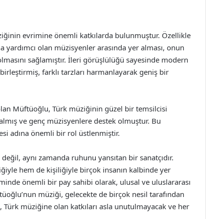
ğinin evrimine önemli katkılarda bulunmuştur. Özellikle
na yardımcı olan müzisyenler arasında yer alması, onun
lmasını sağlamıştır. İleri görüşlülüğü sayesinde modern
irleştirmiş, farklı tarzları harmanlayarak geniş bir
an Müftüoğlu, Türk müziğinin güzel bir temsilcisi
 almış ve genç müzisyenlere destek olmuştur. Bu
i adına önemli bir rol üstlenmiştir.
değil, aynı zamanda ruhunu yansıtan bir sanatçıdır.
iyle hem de kişiliğiyle birçok insanın kalbinde yer
minde önemli bir pay sahibi olarak, ulusal ve uluslararası
üoğlu’nun müziği, gelecekte de birçok nesil tarafından
 Türk müziğine olan katkıları asla unutulmayacak ve her