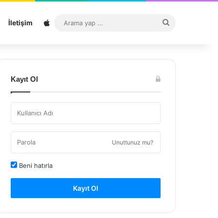
Sitemap
Arama
İletişim
yap
...
Kayıt Ol
Unuttunuz mu?
Beni hatırla
Kayıt Ol