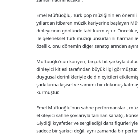
Emel Müftüoğlu, Türk pop müziğinin en önemli te
yıllardan itibaren müzik kariyerine başlayan Müftü
dinleyicinin gönlünde taht kurmuştur. Öncelikle
ile geleneksel Türk müziği unsurlarını harmanlay
özellik, onu dönemin diğer sanatçılarından ayıra
Müftüoğlu’nun kariyeri, birçok hit şarkıyla dol
dinleyici kitlesi tarafından büyük ilgi görmüştü
duygusal derinlikleriyle de dinleyicileri etkilemi
şarkılarına kişisel ve samimi bir dokunuş katmay
kurmuştur.
Emel Müftüoğlu’nun sahne performansları, müzik 
etkileyici sahne şovlarıyla tanınan sanatçı, kons
Giydiği kıyafetler ve sergilediği dans figürleri
sadece bir şarkıcı değil, aynı zamanda bir perfo