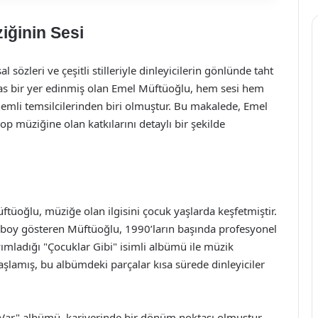
iğinin Sesi
sözleri ve çeşitli stilleriyle dinleyicilerin gönlünde taht
as bir yer edinmiş olan Emel Müftüoğlu, hem sesi hem
mli temsilcilerinden biri olmuştur. Bu makalede, Emel
op müziğine olan katkılarını detaylı bir şekilde
tüoğlu, müziğe olan ilgisini çocuk yaşlarda keşfetmiştir.
 boy gösteren Müftüoğlu, 1990’ların başında profesyonel
ımladığı "Çocuklar Gibi" isimli albümü ile müzik
lamış, bu albümdeki parçalar kısa sürede dinleyiciler
Var" albümü, kariyerinde bir dönüm noktası olmuştur.