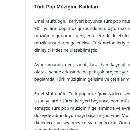
Türk Pop Müziğine Katkıları
Emel Müftüoğlu, kariyeri boyunca Türk pop müzi
90’lı yılların pop müziği soundunu oluşturması
müziğinin günümüz gençleri üzerinde de etkili o
müzik unsurlarını geleneksel Türk melodileriyle b
dinleyici kitlesine ulaşabilmiştir.
Aynı zamanda, genç sanatçılara ilham kaynağı ol
olarak, sahne arkasında da pek çok projede yer
bağlamda, Türk müziğinin gelişimi ve çeşitlenmes
Emel Müftüoğlu, Türk pop müziğinin sadece ses 
Uzun yıllardır süren kariyeri boyunca, hem müziğ
etmiştir. Türk pop müziğinin gelişiminde ve evri
düzeyde adını duyurmayı başarmıştır. Emel Müft
dinlenecek ve sevilmeye devam edecektir. Onun,
zaman hatırlanacaktır.