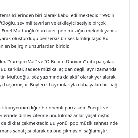
msilcilerinden biri olarak kabul edilmektedir. 1990’lı
oğlu, sevimli tavırları ve etkileyici sesiyle birçok
, Emel Müftüoğlu’nun tarzı, pop müziğin melodik yapısı
arak oluşturduğu benzersiz bir ses kimliği taşır. Bu
n en belirgin unsurlardan biridir.
udur. “Yüreğim Var” ve “O Benim Dünyam” gibi parçalar,
r. Bu şarkılar, sadece müzikal açıdan değil, aynı zamanda
ştir. Müftüoğlu, söz yazımında da aktif olarak yer alarak,
ı başarmıştır. Böylece, hayranlarıyla daha yakın bir bağ
kariyerinin diğer bir önemli parçasıdır. Enerjik ve
erlerinde dinleyicilerine unutulmaz anlar yaşatmıştır.
yle de dikkat çekmektedir. Bu yönü, pop müzik sahnesinde
rmans sanatçısı olarak da öne çıkmasını sağlamıştır.