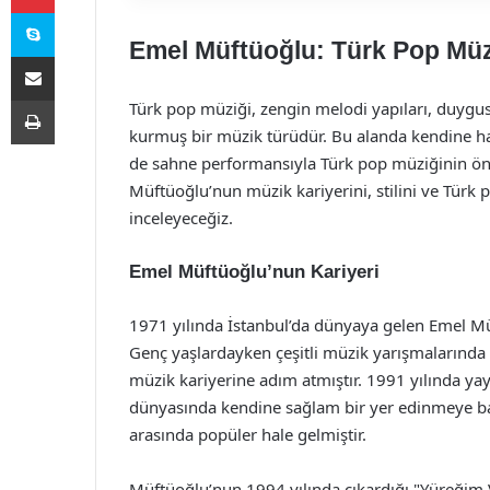
Skype
Emel Müftüoğlu: Türk Pop Müz
E-Posta ile paylaş
Yazdır
Türk pop müziği, zengin melodi yapıları, duygusal 
kurmuş bir müzik türüdür. Bu alanda kendine h
de sahne performansıyla Türk pop müziğinin öne
Müftüoğlu’nun müzik kariyerini, stilini ve Türk p
inceleyeceğiz.
Emel Müftüoğlu’nun Kariyeri
1971 yılında İstanbul’da dünyaya gelen Emel Müf
Genç yaşlardayken çeşitli müzik yarışmalarında
müzik kariyerine adım atmıştır. 1991 yılında yay
dünyasında kendine sağlam bir yer edinmeye baş
arasında popüler hale gelmiştir.
Müftüoğlu’nun 1994 yılında çıkardığı "Yüreğim 