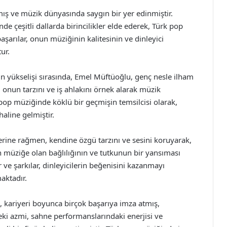
ış ve müzik dünyasında saygın bir yer edinmiştir.
de çeşitli dallarda birincilikler elde ederek, Türk pop
başarılar, onun müziğinin kalitesinin ve dinleyici
ur.
nin yükselişi sırasında, Emel Müftüoğlu, genç nesle ilham
, onun tarzını ve iş ahlakını örnek alarak müzik
pop müziğinde köklü bir geçmişin temsilcisi olarak,
haline gelmiştir.
ine rağmen, kendine özgü tarzını ve sesini koruyarak,
müziğe olan bağlılığının ve tutkunun bir yansıması
r ve şarkılar, dinleyicilerin beğenisini kazanmayı
aktadır.
 kariyeri boyunca birçok başarıya imza atmış,
eki azmi, sahne performanslarındaki enerjisi ve