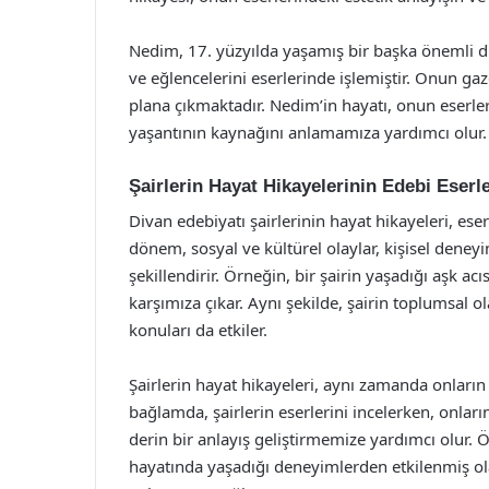
Nedim, 17. yüzyılda yaşamış bir başka önemli div
ve eğlencelerini eserlerinde işlemiştir. Onun gaze
plana çıkmaktadır. Nedim’in hayatı, onun eserle
yaşantının kaynağını anlamamıza yardımcı olur.
Şairlerin Hayat Hikayelerinin Edebi Eserl
Divan edebiyatı şairlerinin hayat hikayeleri, es
dönem, sosyal ve kültürel olaylar, kişisel deneyim
şekillendirir. Örneğin, bir şairin yaşadığı aşk a
karşımıza çıkar. Aynı şekilde, şairin toplumsal ol
konuları da etkiler.
Şairlerin hayat hikayeleri, aynı zamanda onların k
bağlamda, şairlerin eserlerini incelerken, onla
derin bir anlayış geliştirmemize yardımcı olur. Ö
hayatında yaşadığı deneyimlerden etkilenmiş ola