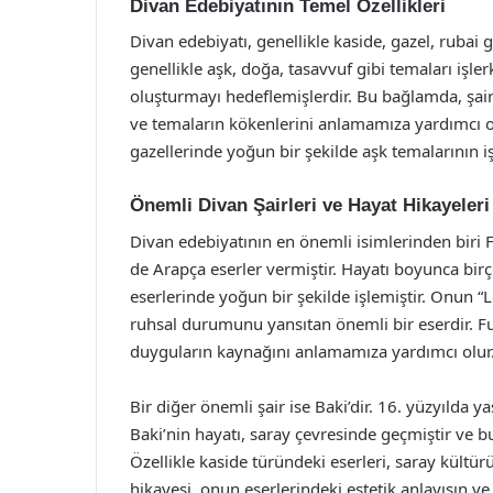
Divan Edebiyatının Temel Özellikleri
Divan edebiyatı, genellikle kaside, gazel, rubai g
genellikle aşk, doğa, tasavvuf gibi temaları işlerk
oluşturmayı hedeflemişlerdir. Bu bağlamda, şairl
ve temaların kökenlerini anlamamıza yardımcı ol
gazellerinde yoğun bir şekilde aşk temalarının i
Önemli Divan Şairleri ve Hayat Hikayeleri
Divan edebiyatının en önemli isimlerinden biri 
de Arapça eserler vermiştir. Hayatı boyunca birçok
eserlerinde yoğun bir şekilde işlemiştir. Onun “L
ruhsal durumunu yansıtan önemli bir eserdir. Fu
duyguların kaynağını anlamamıza yardımcı olur
Bir diğer önemli şair ise Baki’dir. 16. yüzyılda 
Baki’nin hayatı, saray çevresinde geçmiştir ve 
Özellikle kaside türündeki eserleri, saray kültür
hikayesi, onun eserlerindeki estetik anlayışın ve