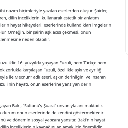
ibi nazım biçimleriyle yazılan eserlerden oluşur. Şairler,
en, dilin inceliklerini kullanarak estetik bir anlatım
erin hayat hikayeleri, eserlerinde kullandıkları imgelerin
ur. Örneğin, bir şairin aşk acısı çekmesi, onun
şlenmesine neden olabilir.
Fuzuli’dir. 16. yüzyılda yaşayan Fuzuli, hem Türkçe hem
 zorlukla karşılaşan Fuzuli, özellikle aşkı ve ayrılığı
eyla ile Mecnun” adlı eseri, aşkın derinliğini ve insanın
zuli’nin hayatı, onun eserlerine yansıyan derin
.
yaşayan Baki, “Sultanü’ş-Şuara” unvanıyla anılmaktadır.
bu durum onun eserlerinde de kendini göstermektedir.
ünü ve dönemin sosyal yapısını yansıtır. Baki’nin hayat
 dilin inceliklerinin kaynağını anlamak için önemlidir.