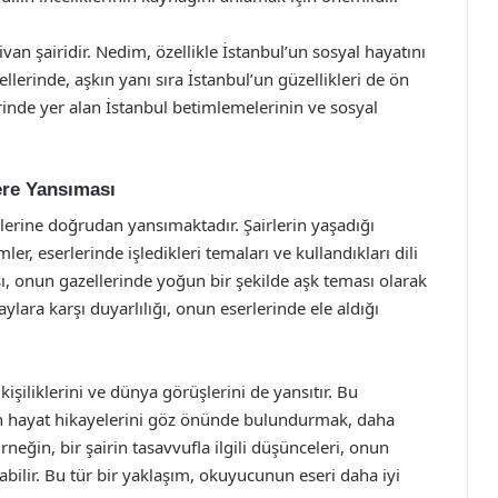
an şairidir. Nedim, özellikle İstanbul’un sosyal hayatını
llerinde, aşkın yanı sıra İstanbul’un güzellikleri de ön
rinde yer alan İstanbul betimlemelerinin ve sosyal
ere Yansıması
erlerine doğrudan yansımaktadır. Şairlerin yaşadığı
ler, eserlerinde işledikleri temaları ve kullandıkları dili
cısı, onun gazellerinde yoğun bir şekilde aşk teması olarak
aylara karşı duyarlılığı, onun eserlerinde ele aldığı
işiliklerini ve dünya görüşlerini de yansıtır. Bu
rın hayat hikayelerini göz önünde bulundurmak, daha
rneğin, bir şairin tasavvufla ilgili düşünceleri, onun
bilir. Bu tür bir yaklaşım, okuyucunun eseri daha iyi