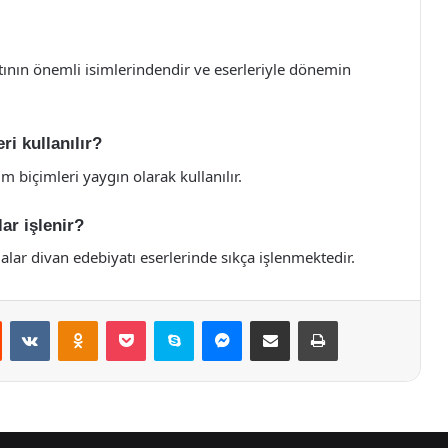
atının önemli isimlerindendir ve eserleriyle dönemin
i kullanılır?
m biçimleri yaygın olarak kullanılır.
ar işlenir?
malar divan edebiyatı eserlerinde sıkça işlenmektedir.
st
Reddit
VKontakte
Odnoklassniki
Pocket
Skype
Messenger
E-Posta ile paylaş
Yazdır