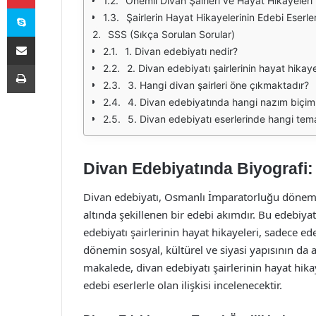
Önemli Divan Şairleri ve Hayat Hikayeleri
Skype
Şairlerin Hayat Hikayelerinin Edebi Eserl
SSS (Sıkça Sorulan Sorular)
E-Posta ile paylaş
1. Divan edebiyatı nedir?
Yazdır
2. Divan edebiyatı şairlerinin hayat hikay
3. Hangi divan şairleri öne çıkmaktadır?
4. Divan edebiyatında hangi nazım biçimler
5. Divan edebiyatı eserlerinde hangi temal
Divan Edebiyatında Biyografi: 
Divan edebiyatı, Osmanlı İmparatorluğu dönemind
altında şekillenen bir edebi akımdır. Bu edebiyat 
edebiyatı şairlerinin hayat hikayeleri, sadece e
dönemin sosyal, kültürel ve siyasi yapısının da 
makalede, divan edebiyatı şairlerinin hayat hika
edebi eserlerle olan ilişkisi incelenecektir.