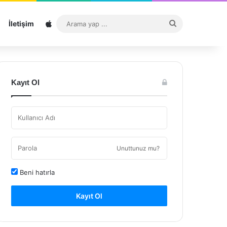
Sitemap
Arama
İletişim
yap
...
Kayıt Ol
Unuttunuz mu?
Beni hatırla
Kayıt Ol