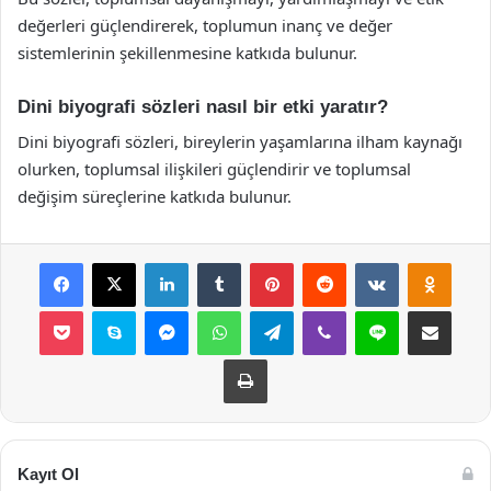
değerleri güçlendirerek, toplumun inanç ve değer
sistemlerinin şekillenmesine katkıda bulunur.
Dini biyografi sözleri nasıl bir etki yaratır?
Dini biyografi sözleri, bireylerin yaşamlarına ilham kaynağı
olurken, toplumsal ilişkileri güçlendirir ve toplumsal
değişim süreçlerine katkıda bulunur.
Facebook
X
LinkedIn
Tumblr
Pinterest
Reddit
VKontakte
Odnok
Pocket
Skype
Messenger
WhatsApp
Telegram
Viber
Line
E-Posta ile payla
Yazdır
Kayıt Ol