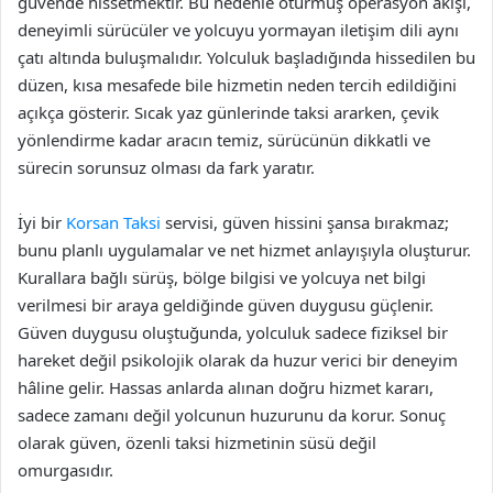
güvende hissetmektir. Bu nedenle oturmuş operasyon akışı,
deneyimli sürücüler ve yolcuyu yormayan iletişim dili aynı
çatı altında buluşmalıdır. Yolculuk başladığında hissedilen bu
düzen, kısa mesafede bile hizmetin neden tercih edildiğini
açıkça gösterir. Sıcak yaz günlerinde taksi ararken, çevik
yönlendirme kadar aracın temiz, sürücünün dikkatli ve
sürecin sorunsuz olması da fark yaratır.
İyi bir
Korsan Taksi
servisi, güven hissini şansa bırakmaz;
bunu planlı uygulamalar ve net hizmet anlayışıyla oluşturur.
Kurallara bağlı sürüş, bölge bilgisi ve yolcuya net bilgi
verilmesi bir araya geldiğinde güven duygusu güçlenir.
Güven duygusu oluştuğunda, yolculuk sadece fiziksel bir
hareket değil psikolojik olarak da huzur verici bir deneyim
hâline gelir. Hassas anlarda alınan doğru hizmet kararı,
sadece zamanı değil yolcunun huzurunu da korur. Sonuç
olarak güven, özenli taksi hizmetinin süsü değil
omurgasıdır.