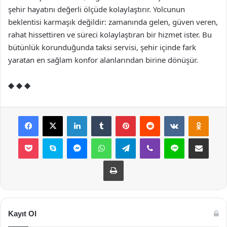
şehir hayatını değerli ölçüde kolaylaştırır. Yolcunun
beklentisi karmaşık değildir: zamanında gelen, güven veren,
rahat hissettiren ve süreci kolaylaştıran bir hizmet ister. Bu
bütünlük korunduğunda taksi servisi, şehir içinde fark
yaratan en sağlam konfor alanlarından birine dönüşür.
◆ ◆ ◆
Facebook
X
LinkedIn
Tumblr
Pinterest
Reddit
VKontakte
Odnok
Pocket
Skype
Messenger
WhatsApp
Telegram
Viber
Line
E-Posta ile payla
Yazdır
Kayıt Ol