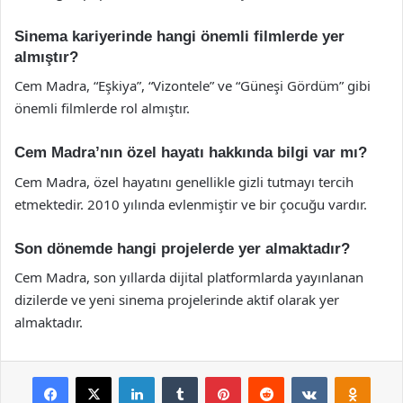
Sinema kariyerinde hangi önemli filmlerde yer
almıştır?
Cem Madra, “Eşkiya”, “Vizontele” ve “Güneşi Gördüm” gibi
önemli filmlerde rol almıştır.
Cem Madra’nın özel hayatı hakkında bilgi var mı?
Cem Madra, özel hayatını genellikle gizli tutmayı tercih
etmektedir. 2010 yılında evlenmiştir ve bir çocuğu vardır.
Son dönemde hangi projelerde yer almaktadır?
Cem Madra, son yıllarda dijital platformlarda yayınlanan
dizilerde ve yeni sinema projelerinde aktif olarak yer
almaktadır.
Facebook
X
LinkedIn
Tumblr
Pinterest
Reddit
VKontakte
Odnok