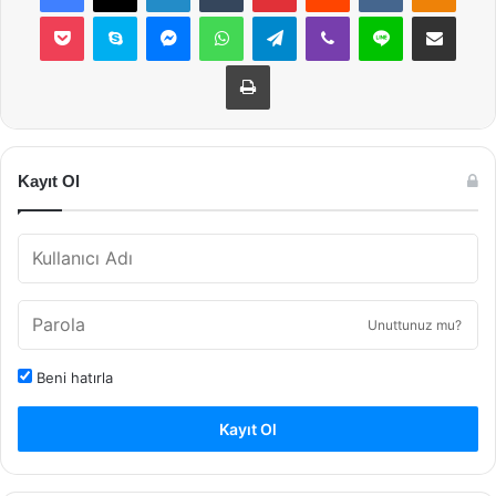
Pocket
Skype
Messenger
WhatsApp
Telegram
Viber
Line
E-Posta ile payla
Yazdır
Kayıt Ol
Unuttunuz mu?
Beni hatırla
Kayıt Ol