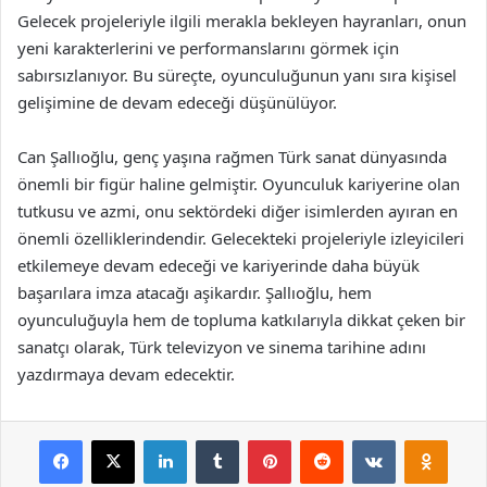
Gelecek projeleriyle ilgili merakla bekleyen hayranları, onun
yeni karakterlerini ve performanslarını görmek için
sabırsızlanıyor. Bu süreçte, oyunculuğunun yanı sıra kişisel
gelişimine de devam edeceği düşünülüyor.
Can Şallıoğlu, genç yaşına rağmen Türk sanat dünyasında
önemli bir figür haline gelmiştir. Oyunculuk kariyerine olan
tutkusu ve azmi, onu sektördeki diğer isimlerden ayıran en
önemli özelliklerindendir. Gelecekteki projeleriyle izleyicileri
etkilemeye devam edeceği ve kariyerinde daha büyük
başarılara imza atacağı aşikardır. Şallıoğlu, hem
oyunculuğuyla hem de topluma katkılarıyla dikkat çeken bir
sanatçı olarak, Türk televizyon ve sinema tarihine adını
yazdırmaya devam edecektir.
Facebook
X
LinkedIn
Tumblr
Pinterest
Reddit
VKontakte
Odnok