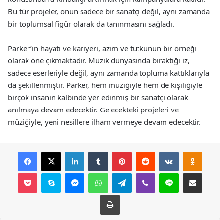
Bu tür projeler, onun sadece bir sanatçı değil, aynı zamanda
bir toplumsal figür olarak da tanınmasını sağladı.
Parker’ın hayatı ve kariyeri, azim ve tutkunun bir örneği
olarak öne çıkmaktadır. Müzik dünyasında bıraktığı iz,
sadece eserleriyle değil, aynı zamanda topluma kattıklarıyla
da şekillenmiştir. Parker, hem müziğiyle hem de kişiliğiyle
birçok insanın kalbinde yer edinmiş bir sanatçı olarak
anılmaya devam edecektir. Gelecekteki projeleri ve
müziğiyle, yeni nesillere ilham vermeye devam edecektir.
Facebook
X
LinkedIn
Tumblr
Pinterest
Reddit
VKontakte
Odnok
Pocket
Skype
Messenger
WhatsApp
Telegram
Viber
Line
E-Posta ile payla
Yazdır