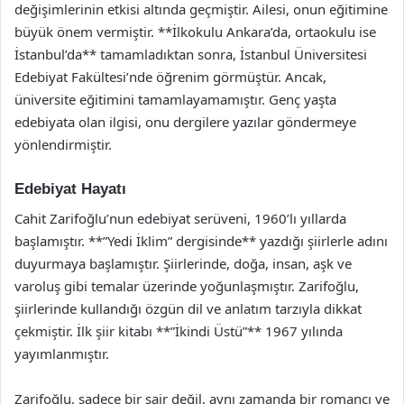
değişimlerinin etkisi altında geçmiştir. Ailesi, onun eğitimine
büyük önem vermiştir. **İlkokulu Ankara’da, ortaokulu ise
İstanbul’da** tamamladıktan sonra, İstanbul Üniversitesi
Edebiyat Fakültesi’nde öğrenim görmüştür. Ancak,
üniversite eğitimini tamamlayamamıştır. Genç yaşta
edebiyata olan ilgisi, onu dergilere yazılar göndermeye
yönlendirmiştir.
Edebiyat Hayatı
Cahit Zarifoğlu’nun edebiyat serüveni, 1960’lı yıllarda
başlamıştır. **”Yedi İklim” dergisinde** yazdığı şiirlerle adını
duyurmaya başlamıştır. Şiirlerinde, doğa, insan, aşk ve
varoluş gibi temalar üzerinde yoğunlaşmıştır. Zarifoğlu,
şiirlerinde kullandığı özgün dil ve anlatım tarzıyla dikkat
çekmiştir. İlk şiir kitabı **”İkindi Üstü”** 1967 yılında
yayımlanmıştır.
Zarifoğlu, sadece bir şair değil, aynı zamanda bir romancı ve