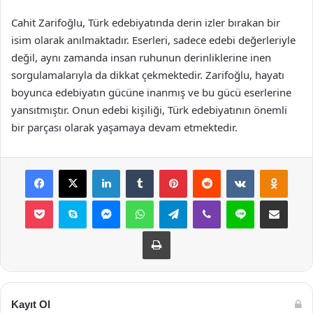
Cahit Zarifoğlu, Türk edebiyatında derin izler bırakan bir
isim olarak anılmaktadır. Eserleri, sadece edebi değerleriyle
değil, aynı zamanda insan ruhunun derinliklerine inen
sorgulamalarıyla da dikkat çekmektedir. Zarifoğlu, hayatı
boyunca edebiyatın gücüne inanmış ve bu gücü eserlerine
yansıtmıştır. Onun edebi kişiliği, Türk edebiyatının önemli
bir parçası olarak yaşamaya devam etmektedir.
Facebook
X
LinkedIn
Tumblr
Pinterest
Reddit
VKontakte
Odnok
Pocket
Skype
Messenger
WhatsApp
Telegram
Viber
Line
E-Posta ile payla
Yazdır
Kayıt Ol