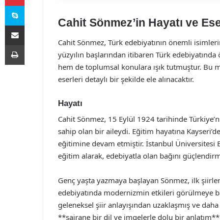
Skype
Cahit Sönmez’in Hayatı ve Ese
E-Posta ile paylaş
Cahit Sönmez, Türk edebiyatının önemli isimlerind
Yazdır
yüzyılın başlarından itibaren Türk edebiyatında
hem de toplumsal konulara ışık tutmuştur. Bu ma
eserleri detaylı bir şekilde ele alınacaktır.
Hayatı
Cahit Sönmez, 15 Eylül 1924 tarihinde Türkiye’ni
sahip olan bir aileydi. Eğitim hayatına Kayseri’
eğitimine devam etmiştir. İstanbul Üniversitesi
eğitim alarak, edebiyatla olan bağını güçlendirmi
Genç yaşta yazmaya başlayan Sönmez, ilk şiirleri
edebiyatında modernizmin etkileri görülmeye baş
geleneksel şiir anlayışından uzaklaşmış ve daha y
**şairane bir dil ve imgelerle dolu bir anlatım**