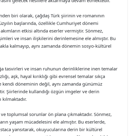
irasını gelecek nesillere aktarmaya devam etmektedir.
nden biri olarak, çağdaş Türk şiirinin ve romanının
yüzyılın başlarında, özellikle Cumhuriyet dönemi
akımların etkisi altında eserler vermiştir. Sönmez,
mleri ve insan ilişkilerini derinlemesine ele almıştır. Bu
ımakla kalmayıp, aynı zamanda dönemin sosyo-kültürel
 doğa tasvirleri ve insan ruhunun derinliklerine inen temalar
lığı, aşk, hayal kırıklığı gibi evrensel temalar sıkça
ece kendi döneminin değil, aynı zamanda günümüz
ir. Şiirlerinde kullandığı özgün imgeler ve derin
ı kılmaktadır.
rı ve toplumsal sorunlar ön plana çıkmaktadır. Sönmez,
arın yaşam mücadelesini ele almıştır. Bu eserlerde,
ustaca yansıtarak, okuyucularına derin bir kültürel