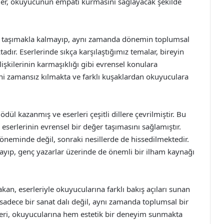
er, okuyucunun empati kurmasını sağlayacak şekilde
er taşımakla kalmayıp, aynı zamanda dönemin toplumsal
adır. Eserlerinde sıkça karşılaştığımız temalar, bireyin
lişkilerinin karmaşıklığı gibi evrensel konulara
i zamansız kılmakta ve farklı kuşaklardan okuyuculara
ül kazanmış ve eserleri çeşitli dillere çevrilmiştir. Bu
serlerinin evrensel bir değer taşımasını sağlamıştır.
öneminde değil, sonraki nesillerde de hissedilmektedir.
lmayıp, genç yazarlar üzerinde de önemli bir ilham kaynağı
kan, eserleriyle okuyucularına farklı bakış açıları sunan
 sadece bir sanat dalı değil, aynı zamanda toplumsal bir
eri, okuyucularına hem estetik bir deneyim sunmakta