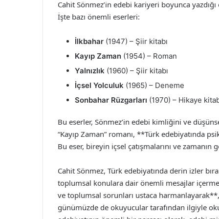
Cahit Sönmez’in edebi kariyeri boyunca yazdığı e
İşte bazı önemli eserleri:
İlkbahar
(1947) – Şiir kitabı
Kayıp Zaman
(1954) – Roman
Yalnızlık
(1960) – Şiir kitabı
İçsel Yolculuk
(1965) – Deneme
Sonbahar Rüzgarları
(1970) – Hikaye kitab
Bu eserler, Sönmez’in edebi kimliğini ve düşünsel
“Kayıp Zaman” romanı, **Türk edebiyatında psiko
Bu eser, bireyin içsel çatışmalarını ve zamanın ge
Cahit Sönmez, Türk edebiyatında derin izler bıra
toplumsal konulara dair önemli mesajlar içermekt
ve toplumsal sorunları ustaca harmanlayarak**,
günümüzde de okuyucular tarafından ilgiyle ok