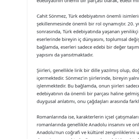
edebiyatının önemli bir parçası olarak, edebi m
Cahit Sönmez, Türk edebiyatının önemli isimleri
şekillenmesinde önemli bir rol oynamıştır. 20. 
sonrasında, Türk edebiyatında yaşanan yenilikçi 
eserlerinde bireyin iç dünyasını, toplumsal değişi
bağlamda, eserleri sadece edebi bir değer taş
yapısını da yansıtmaktadır.
Şiirleri, genellikle lirik bir dille yazılmış olup,
içermektedir. Sönmez’in şiirlerinde, bireyin yalnız
işlenmektedir. Bu bağlamda, onun şiirleri sad
edebiyatının da önemli bir parçası haline gelmişt
duygusal anlatımı, onu çağdaşları arasında farkl
Romanlarında ise, karakterlerin içsel çatışmala
romanlarında genellikle Anadolu insanını ve onl
Anadolu’nun coğrafi ve kültürel zenginliklerini 