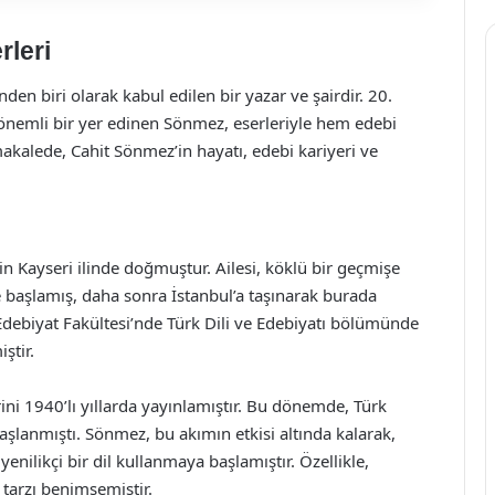
rleri
en biri olarak kabul edilen bir yazar ve şairdir. 20.
 önemli bir yer edinen Sönmez, eserleriyle hem edebi
kalede, Cahit Sönmez’in hayatı, edebi kariyeri ve
n Kayseri ilinde doğmuştur. Ailesi, köklü bir geçmişe
de başlamış, daha sonra İstanbul’a taşınarak burada
 Edebiyat Fakültesi’nde Türk Dili ve Edebiyatı bölümünde
ştir.
ni 1940’lı yıllarda yayınlamıştır. Bu dönemde, Türk
lanmıştı. Sönmez, bu akımın etkisi altında kalarak,
enilikçi bir dil kullanmaya başlamıştır. Özellikle,
 tarzı benimsemiştir.