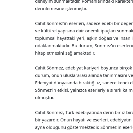
deneyim sunmaktadır. Romanlarındaki karakterl
derinlemesine işlenmiştir.
Cahit Sönmez’in eserleri, sadece edebi bir değ
ve kültürel yapısına dair önemli ipuçları sunmakt
toplumsal hayattaki yeri, aşkın doğası ve insan i
odaklanmaktadır. Bu durum, Sönmez’in eserlerin
hitap etmesini sağlamaktadır.
Cahit Sönmez, edebiyat kariyeri boyunca birçok öd
durum, onun uluslararası alanda tanınmasını ve e
Edebiyat dünyasında bıraktığı iz, sadece kendi d
Sönmez’in etkisi, yalnızca eserleriyle sınırlı ka
olmuştur.
Cahit Sönmez, Türk edebiyatında derin bir iz bıra
bir yazardır. Onun hayatı ve eserleri, edebiyatın
ayna olduğunu göstermektedir. Sönmez’in eserl