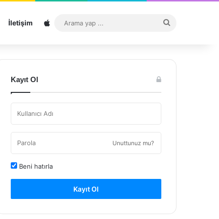
Sitemap
Arama
İletişim
yap
...
Kayıt Ol
Unuttunuz mu?
Beni hatırla
Kayıt Ol