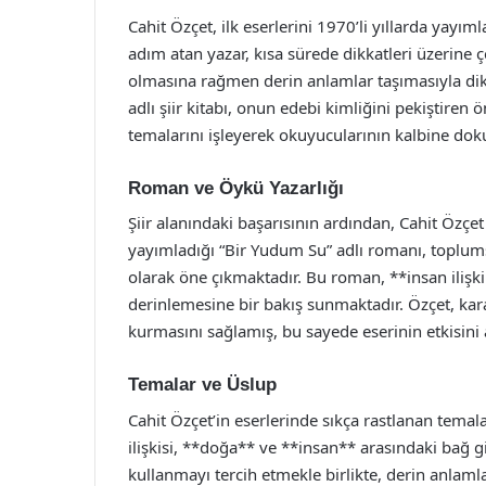
Cahit Özçet, ilk eserlerini 1970’li yıllarda yayım
adım atan yazar, kısa sürede dikkatleri üzerine çe
olmasına rağmen derin anlamlar taşımasıyla dik
adlı şiir kitabı, onun edebi kimliğini pekiştiren ö
temalarını işleyerek okuyucularının kalbine do
Roman ve Öykü Yazarlığı
Şiir alanındaki başarısının ardından, Cahit Özçet
yayımladığı “Bir Yudum Su” adlı romanı, toplums
olarak öne çıkmaktadır. Bu roman, **insan ilişk
derinlemesine bir bakış sunmaktadır. Özçet, kar
kurmasını sağlamış, bu sayede eserinin etkisini a
Temalar ve Üslup
Cahit Özçet’in eserlerinde sıkça rastlanan tema
ilişkisi, **doğa** ve **insan** arasındaki bağ gi
kullanmayı tercih etmekle birlikte, derin anlamla