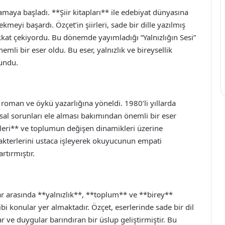
lamaya başladı. **Şiir kitapları** ile edebiyat dünyasına
kmeyi başardı. Özçet’in şiirleri, sade bir dille yazılmış
kat çekiyordu. Bu dönemde yayımladığı “Yalnızlığın Sesi”
nemli bir eser oldu. Bu eser, yalnızlık ve bireysellik
kundu.
 roman ve öykü yazarlığına yöneldi. 1980’li yıllarda
al sorunları ele alması bakımından önemli bir eser
ileri** ve toplumun değişen dinamikleri üzerine
akterlerini ustaca işleyerek okuyucunun empati
rtırmıştır.
lar arasında **yalnızlık**, **toplum** ve **birey**
bi konular yer almaktadır. Özçet, eserlerinde sade bir dil
r ve duygular barındıran bir üslup geliştirmiştir. Bu