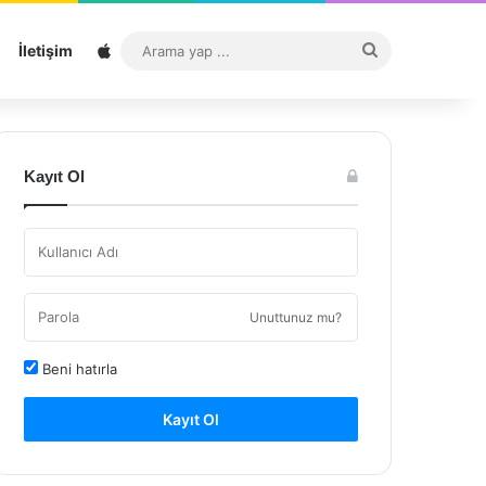
Sitemap
Arama
İletişim
yap
...
Kayıt Ol
Unuttunuz mu?
Beni hatırla
Kayıt Ol