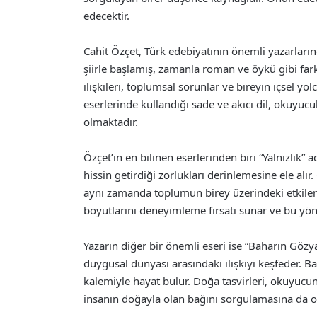
edecektir.
Cahit Özçet, Türk edebiyatının önemli yazarların
şiirle başlamış, zamanla roman ve öykü gibi farkl
ilişkileri, toplumsal sorunlar ve bireyin içsel yo
eserlerinde kullandığı sade ve akıcı dil, okuyu
olmaktadır.
Özçet’in en bilinen eserlerinden biri “Yalnızlık” 
hissin getirdiği zorlukları derinlemesine ele alır.
aynı zamanda toplumun birey üzerindeki etkilerini
boyutlarını deneyimleme fırsatı sunar ve bu yönü
Yazarın diğer bir önemli eseri ise “Baharın Gözyaş
duygusal dünyası arasındaki ilişkiyi keşfeder. B
kalemiyle hayat bulur. Doğa tasvirleri, okuyuc
insanın doğayla olan bağını sorgulamasına da ol