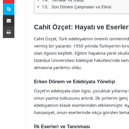
Skype
Son Dönem Çalışmaları ve Etkisi
E-Posta ile paylaş
Cahit Özçet: Hayatı ve Eserler
Yazdır
Cahit Özçet, Türk edebiyatının önemli isimlerinde
vermiş bir yazardır. 1950 yılında Türkiye’nin kı
olan ilgisini keşfetti. Eğitim hayatına yerel oku
İstanbul Üniversitesi Edebiyat Fakültesi’nde tam
atmasına yardımcı oldu.
Erken Dönem ve Edebiyata Yönelişi
Özçet’in edebiyata olan ilgisi, çocukluk yıllarına
onun yazma tutkusunu artırdı. İlk şiirlerini g
edebiyatının klasik eserlerinden etkilenmiştir. 
hassasiyet, onun eserlerinde sıkça görülen tema
İlk Eserleri ve Tanınması