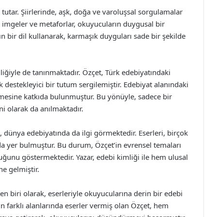
r tutar. Şiirlerinde, aşk, doğa ve varoluşsal sorgulamalar
ığı imgeler ve metaforlar, okuyucuların duygusal bir
lın bir dil kullanarak, karmaşık duyguları sade bir şekilde
mliğiyle de tanınmaktadır. Özçet, Türk edebiyatındaki
 destekleyici bir tutum sergilemiştir. Edebiyat alanındaki
işmesine katkıda bulunmuştur. Bu yönüyle, sadece bir
i olarak da anılmaktadır.
, dünya edebiyatında da ilgi görmektedir. Eserleri, birçok
nda yer bulmuştur. Bu durum, Özçet’in evrensel temaları
lduğunu göstermektedir. Yazar, edebi kimliği ile hem ulusal
ne gelmiştir.
n biri olarak, eserleriyle okuyucularına derin bir edebi
 farklı alanlarında eserler vermiş olan Özçet, hem