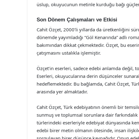
üslup, okuyucunun metinle kurduğu bağı güçlendi
Son Dönem Çalışmaları ve Etkisi
Cahit Özçet, 2000’li yıllarda da üretkenliğini sü
dönemde yayımladığı “Göl Kenarında” adlı romanı
bakımından dikkat çekmektedir. Özçet, bu eserin
çatışmasını ustalıkla işlemiştir.
Özçet’in eserleri, sadece edebi anlamda değil, to
Eserleri, okuyucularına derin düşünceler sunara
hedeflemektedir. Bu bağlamda, Cahit Özçet, Türk
arasında yer almaktadır.
Cahit Özçet, Türk edebiyatının önemli bir temsil
sunmuş ve toplumsal sorunlara dair farkındalık
türlerindeki eserleriyle edebiyat dünyasında ken
edebi birer metin olmanın ötesinde, insan ilişkil
sorgulayan birer düşünce kaynağıdır. Onun edeb