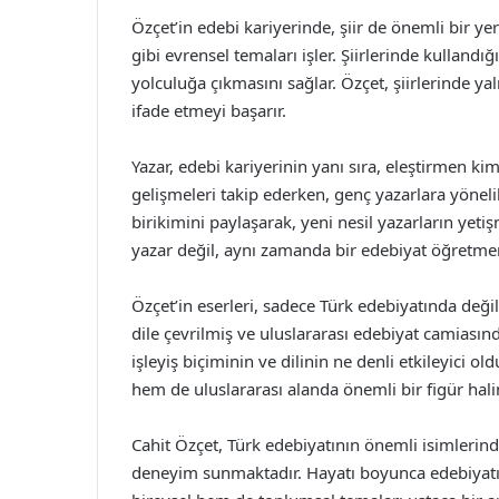
Özçet’in edebi kariyerinde, şiir de önemli bir ye
gibi evrensel temaları işler. Şiirlerinde kulland
yolculuğa çıkmasını sağlar. Özçet, şiirlerinde ya
ifade etmeyi başarır.
Yazar, edebi kariyerinin yanı sıra, eleştirmen ki
gelişmeleri takip ederken, genç yazarlara yönelik
birikimini paylaşarak, yeni nesil yazarların yet
yazar değil, aynı zamanda bir edebiyat öğretmen
Özçet’in eserleri, sadece Türk edebiyatında değil
dile çevrilmiş ve uluslararası edebiyat camiası
işleyiş biçiminin ve dilinin ne denli etkileyici o
hem de uluslararası alanda önemli bir figür hali
Cahit Özçet, Türk edebiyatının önemli isimlerinde
deneyim sunmaktadır. Hayatı boyunca edebiyatın