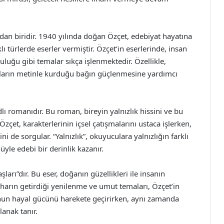
dan biridir. 1940 yılında doğan Özçet, edebiyat hayatına
ı türlerde eserler vermiştir. Özçet’in eserlerinde, insan
lculuğu gibi temalar sıkça işlenmektedir. Özellikle,
cuların metinle kurduğu bağın güçlenmesine yardımcı
adlı romanıdır. Bu roman, bireyin yalnızlık hissini ve bu
 Özçet, karakterlerinin içsel çatışmalarını ustaca işlerken,
 de sorgular. “Yalnızlık”, okuyuculara yalnızlığın farklı
yle edebi bir derinlik kazanır.
ları”dır. Bu eser, doğanın güzellikleri ile insanın
aharın getirdiği yenilenme ve umut temaları, Özçet’in
unun hayal gücünü harekete geçirirken, aynı zamanda
anak tanır.