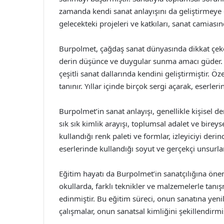
zamanda kendi sanat anlayışını da geliştirmey
gelecekteki projeleri ve katkıları, sanat camias
Burpolmet, çağdaş sanat dünyasında dikkat çeken b
derin düşünce ve duygular sunma amacı güder.
çeşitli sanat dallarında kendini geliştirmiştir. Ö
tanınır. Yıllar içinde birçok sergi açarak, eserler
Burpolmet’in sanat anlayışı, genellikle kişisel 
sık sık kimlik arayışı, toplumsal adalet ve bireys
kullandığı renk paleti ve formlar, izleyiciyi der
eserlerinde kullandığı soyut ve gerçekçi unsurlar
Eğitim hayatı da Burpolmet’in sanatçılığına önem
okullarda, farklı teknikler ve malzemelerle tanışm
edinmiştir. Bu eğitim süreci, onun sanatına yeni
çalışmalar, onun sanatsal kimliğini şekillendirmiş