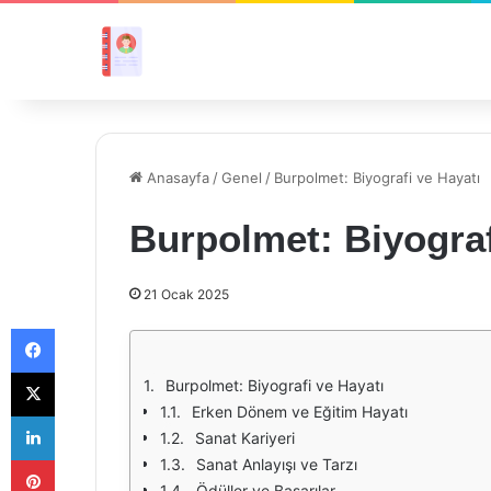
Anasayfa
/
Genel
/
Burpolmet: Biyografi ve Hayatı
Burpolmet: Biyograf
21 Ocak 2025
Facebook
X
Burpolmet: Biyografi ve Hayatı
Erken Dönem ve Eğitim Hayatı
LinkedIn
Sanat Kariyeri
Pinterest
Sanat Anlayışı ve Tarzı
Ödüller ve Başarılar