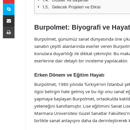
Skype
Gelecek Projeleri ve Etkisi
E-Posta ile paylaş
Burpolmet: Biyografi ve Hayat
Yazdır
Burpolmet, günümüz sanat dünyasında öne çıkan is
sanatın çeşitli alanlarında eserler veren Burpo
konulara duyarlılığı ile dikkat çekmiştir. Bu ma
eserlerine dair detaylı bir inceleme yapılacaktır.
Erken Dönem ve Eğitim Hayatı
Burpolmet, 1980 yılında Türkiye’nin İstanbul ş
ilgisi belirgin hale gelmiş ve bu ilgi onu sanat e
yapmaya başlayan Burpolmet, ortaokulda katıldığ
yeteneğini kanıtlamıştır. Lise eğitimini Sanat L
Marmara Üniversitesi Güzel Sanatlar Fakültesi’n
birlikte sanat anlayışını daha da derinleştirerek k