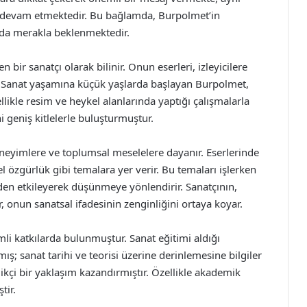
e devam etmektedir. Bu bağlamda, Burpolmet’in
ında merakla beklenmektedir.
ir sanatçı olarak bilinir. Onun eserleri, izleyicilere
 Sanat yaşamına küçük yaşlarda başlayan Burpolmet,
zellikle resim ve heykel alanlarında yaptığı çalışmalarla
ini geniş kitlelerle buluşturmuştur.
deneyimlere ve toplumsal meselelere dayanır. Eserlerinde
el özgürlük gibi temalara yer verir. Bu temaları işlerken
inden etkileyerek düşünmeye yönlendirir. Sanatçının,
, onun sanatsal ifadesinin zenginliğini ortaya koyar.
li katkılarda bulunmuştur. Sanat eğitimi aldığı
ış; sanat tarihi ve teorisi üzerine derinlemesine bilgiler
likçi bir yaklaşım kazandırmıştır. Özellikle akademik
tir.