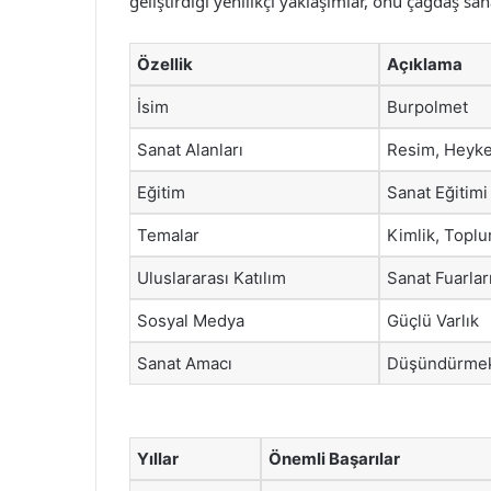
geliştirdiği yenilikçi yaklaşımlar, onu çağdaş san
Özellik
Açıklama
İsim
Burpolmet
Sanat Alanları
Resim, Heyke
Eğitim
Sanat Eğitimi
Temalar
Kimlik, Toplu
Uluslararası Katılım
Sanat Fuarları
Sosyal Medya
Güçlü Varlık
Sanat Amacı
Düşündürmek 
Yıllar
Önemli Başarılar