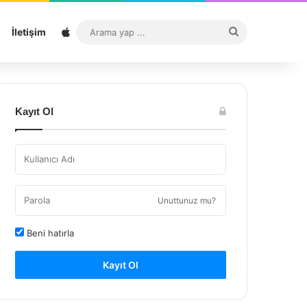
Sitemap
Arama
İletişim
yap
...
Kayıt Ol
Unuttunuz mu?
Beni hatırla
Kayıt Ol