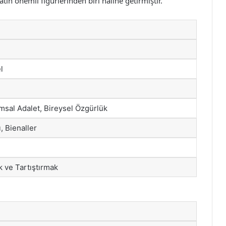
atın önemli figürlerinden biri haline getirmiştir.
l
msal Adalet, Bireysel Özgürlük
, Bienaller
ve Tartıştırmak