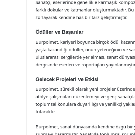
Sanatçı, eserlerinde genellikle karmaşık kompozi
farklı dokular ve katmanlar oluşturmaktadır. Bu
zorlayarak kendine has bir tarz geliştirmiştir.
Ödüller ve Başarılar
Burpolmet, kariyeri boyunca birçok ödül kazanm
yaşta kazandığı ödüller, onun yeteneğinin ve sa
uluslararası sergilerde yer alması, sanat dünyas
dergisinde eserleri ve röportajları yayınlanmıştır
Gelecek Projeleri ve Etkisi
Burpolmet, sürekli olarak yeni projeler üzerinde
atölye çalışmaları düzenlemeyi ve genç sanatçı
toplumsal konulara duyarlılığı ve yenilikçi yakl
tutacaktır.
Burpolmet, sanat dünyasında kendine özgü bir ye
sunmayı başarmıştır. Sanatıyla toplumsal sorunl