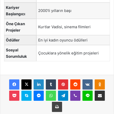
Kariyer
2000’li yılların başı
Başlangıcı
Öne Çıkan
Kurtlar Vadisi, sinema filmleri
Projeler
Ödüller
En iyi kadın oyuncu ödülleri
Sosyal
Çocuklara yönelik eğitim projeleri
Sorumluluk
Facebook
X
LinkedIn
Tumblr
Pinterest
Reddit
VKontakte
Odnok
Pocket
Skype
Messenger
WhatsApp
Telegram
Viber
Line
E-Posta ile payla
Yazdır