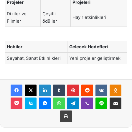
Projeler
Projeleri
Diziler ve
Çeşitli
Hayır etkinlikleri
Filmler
ödüller
Hobiler
Gelecek Hedefleri
Seyahat, Sanat Etkinlikleri
Yeni projeler geliştirmek
Facebook
X
LinkedIn
Tumblr
Pinterest
Reddit
VKontakte
Odnok
Pocket
Skype
Messenger
WhatsApp
Telegram
Viber
Line
E-Posta ile payla
Yazdır