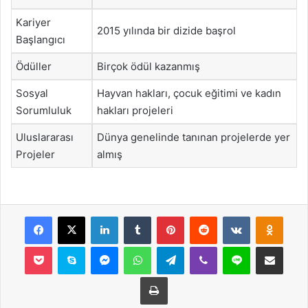
Kariyer
2015 yılında bir dizide başrol
Başlangıcı
Ödüller
Birçok ödül kazanmış
Sosyal
Hayvan hakları, çocuk eğitimi ve kadın
Sorumluluk
hakları projeleri
Uluslararası
Dünya genelinde tanınan projelerde yer
Projeler
almış
Facebook
X
LinkedIn
Tumblr
Pinterest
Reddit
VKontakte
Odnok
Pocket
Skype
Messenger
WhatsApp
Telegram
Viber
Line
E-Posta ile payla
Yazdır