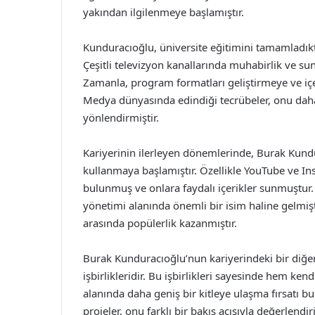
yakından ilgilenmeye başlamıştır.
Kunduracıoğlu, üniversite eğitimini tamamladık
Çeşitli televizyon kanallarında muhabirlik ve su
Zamanla, program formatları geliştirmeye ve i
Medya dünyasında edindiği tecrübeler, onu daha 
yönlendirmiştir.
Kariyerinin ilerleyen dönemlerinde, Burak Kundu
kullanmaya başlamıştır. Özellikle YouTube ve Ins
bulunmuş ve onlara faydalı içerikler sunmuştur. 
yönetimi alanında önemli bir isim haline gelmiştir
arasında popülerlik kazanmıştır.
Burak Kunduracıoğlu’nun kariyerindeki bir diğer 
işbirlikleridir. Bu işbirlikleri sayesinde hem 
alanında daha geniş bir kitleye ulaşma fırsatı b
projeler, onu farklı bir bakış açısıyla değerlend