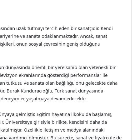
sından uzak tutmayı tercih eden bir sanatçıdır. Kendi
 kariyerine ve sanata odaklanmaktadır. Ancak, sanat
ilişkileri, onun sosyal çevresinin geniş olduğunu
on dünyasında önemli bir yere sahip olan yetenekli bir
evizyon ekranlarında gösterdiği performanslar ile
olan tutkusu ve sanata olan bağlılığı, onu gelecekte daha
tir. Burak Kunduracıoğlu, Türk sanat dünyasında
maz deneyimler yaşatmaya devam edecektir.
nyaya gelmiştir. Eğitim hayatına ilkokulda başlamış,
. Üniversiteye girişiyle birlikte, kendisini daha da
 katılmıştır. Özellikle iletişim ve medya alanındaki
na yardımcı olmuştur. Bu süreçte, sanat ve tiyatro ile de