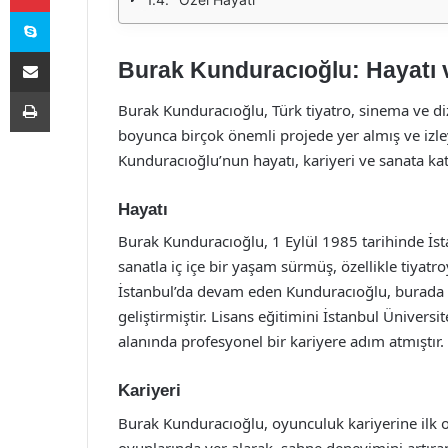
Skype
E-Posta ile paylaş
Burak Kunduracıoğlu: Hayatı v
Yazdır
Burak Kunduracıoğlu, Türk tiyatro, sinema ve diz
boyunca birçok önemli projede yer almış ve izl
Kunduracıoğlu’nun hayatı, kariyeri ve sanata katkı
Hayatı
Burak Kunduracıoğlu, 1 Eylül 1985 tarihinde İs
sanatla iç içe bir yaşam sürmüş, özellikle tiyatro
İstanbul’da devam eden Kunduracıoğlu, burada çe
geliştirmiştir. Lisans eğitimini İstanbul Üniver
alanında profesyonel bir kariyere adım atmıştır.
Kariyeri
Burak Kunduracıoğlu, oyunculuk kariyerine ilk ola
oyunlarında yer alarak, sahne deneyimini artıran