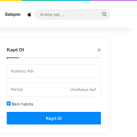
Sitemap
Arama
İletişim
yap
...
Kayıt Ol
Unuttunuz mu?
Beni hatırla
Kayıt Ol