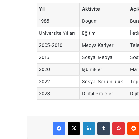
Yıl
Aktivite
Açı
1985
Doğum
Bur
Üniversite Yılları
Eğitim
İlet
2005-2010
Medya Kariyeri
Tele
2015
Sosyal Medya
Sosy
2020
İşbirlikleri
Mark
2022
Sosyal Sorumluluk
Topl
2023
Dijital Projeler
Diji
Facebook
X
LinkedIn
Tumblr
Pintere