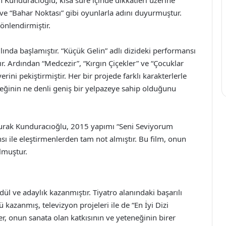
 ve “Bahar Noktası” gibi oyunlarla adını duyurmuştur.
önlendirmiştir.
lında başlamıştır. “Küçük Gelin” adlı dizideki performansı
tır. Ardından “Medcezir”, “Kırgın Çiçekler” ve “Çocuklar
rini pekiştirmiştir. Her bir projede farklı karakterlerle
neğinin ne denli geniş bir yelpazeye sahip olduğunu
 Burak Kunduracıoğlu, 2015 yapımı “Seni Seviyorum
 ile eleştirmenlerden tam not almıştır. Bu film, onun
lmuştur.
l ve adaylık kazanmıştır. Tiyatro alanındaki başarılı
kazanmış, televizyon projeleri ile de “En İyi Dizi
, onun sanata olan katkısının ve yeteneğinin birer