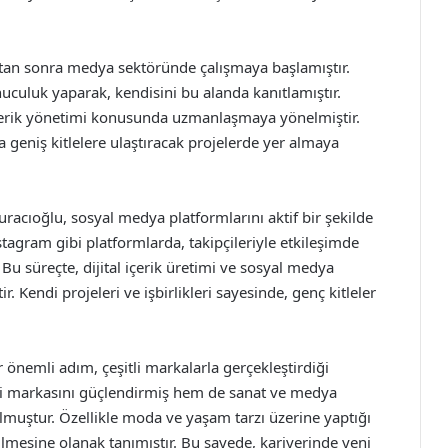
tan sonra medya sektöründe çalışmaya başlamıştır.
nuculuk yaparak, kendisini bu alanda kanıtlamıştır.
çerik yönetimi konusunda uzmanlaşmaya yönelmiştir.
geniş kitlelere ulaştıracak projelerde yer almaya
racıoğlu, sosyal medya platformlarını aktif bir şekilde
tagram gibi platformlarda, takipçileriyle etkileşimde
Bu süreçte, dijital içerik üretimi ve sosyal medya
. Kendi projeleri ve işbirlikleri sayesinde, genç kitleler
önemli adım, çeşitli markalarla gerçekleştirdiği
kendi markasını güçlendirmiş hem de sanat ve medya
ulmuştur. Özellikle moda ve yaşam tarzı üzerine yaptığı
irilmesine olanak tanımıştır. Bu sayede, kariyerinde yeni