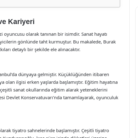
e Kariyeri
i oyuncusu olarak tanınan bir isimdir. Sanat hayatı
eyicilerin gönlünde taht kurmuştur. Bu makalede, Burak
ları detaylı bir şekilde ele alınacaktır.
tanbul’da dünyaya gelmiştir. Küçüklüğünden itibaren
ya olan ilgisi erken yaşlarda başlamıştır. Eğitim hayatına
şitli sanat okullarında eğitim alarak yeteneklerini
sitesi Devlet Konservatuvarı’nda tamamlayarak, oyunculuk
rak tiyatro sahnelerinde başlamıştır. Çeşitli tiyatro
 Kunduracıoğlu, kısa süre içinde dikkatleri üzerine