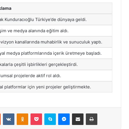
klama
ak Kunduracıoğlu Türkiye’de dünyaya geldi.
işim ve medya alanında eğitim aldı.
vizyon kanallarında muhabirlik ve sunuculuk yaptı.
al medya platformlarında içerik üretmeye başladı.
alarla çeşitli işbirlikleri gerçekleştirdi.
umsal projelerde aktif rol aldı.
tal platformlar için yeni projeler geliştirmekte.
st
Reddit
VKontakte
Odnoklassniki
Pocket
Skype
Messenger
E-Posta ile paylaş
Yazdır