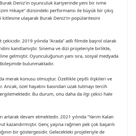
 ve Burak Deniz’in oyunculuk kariyerinde yeni bir ivme
izim Hikaye” dizisindeki performansı ile büyük bir çıkış
ci kitlesine ulaşarak Burak Deniz’in popülaritesini
çekicidir. 2019 yılında “Arada” adlı filmde başrol olarak
ni kanıtlamıştır. Sinema ve dizi projeleriyle birlikte,
aline gelmiştir. Oyunculuğunun yanı sıra, sosyal medyada
 etkileşimde bulunmaktadır.
da merak konusu olmuştur. Özellikle çeşitli ilişkileri ve
. Ancak, özel hayatını basından uzak tutmayı tercih
ergilemektedir. Bu durum, onu daha da ilgi çekici hale
ları artarak devam etmektedir. 2021 yılında “Yarım Kalan
oyut kazandırmıştır. Genç yaşına rağmen pek çok başarılı
ğının bir göstergesidir. Gelecekteki projeleriyle de