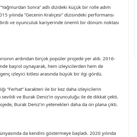
“Yağmurdan Sonra” adlı dizideki küçük bir rolle adım
2015 yılında “Gecenin Kraliçesi” dizisindeki performansı
andırdı ve oyunculuk kariyerinde önemli bir dönüm noktası
arısının ardından birçok popüler projede yer aldı. 2016-
sinde başrol oynayarak, hem izleyicilerden hem de
enç izleyici kitlesi arasında büyük bir ilgi gördü.
ı “Ferhat” karakteri ile bir kez daha izleyicilerin
 sevildi ve Burak Deniz’in oyunculuğu ile de dikkat çekti.
ede, Burak Deniz’in yetenekleri daha da ön plana çıktı.
 dünyasında da kendini göstermeye başladı. 2020 yılında