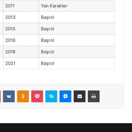
2011
Yan Karakter
2013
Başrol
2015
Başrol
2016
Başrol
2018
Başrol
2021
Başrol
st
Reddit
VKontakte
Odnoklassniki
Pocket
Skype
Messenger
E-Posta ile paylaş
Yazdır