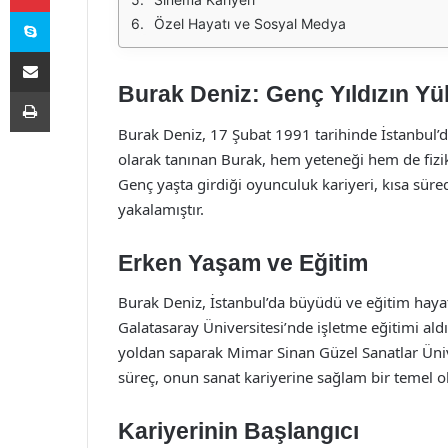
Skype
Özel Hayatı ve Sosyal Medya
E-Posta ile paylaş
Burak Deniz: Genç Yıldızın Yük
Yazdır
Burak Deniz, 17 Şubat 1991 tarihinde İstanbul’
olarak tanınan Burak, hem yeteneği hem de fizikse
Genç yaşta girdiği oyunculuk kariyeri, kısa süre
yakalamıştır.
Erken Yaşam ve Eğitim
Burak Deniz, İstanbul’da büyüdü ve eğitim hayat
Galatasaray Üniversitesi’nde işletme eğitimi al
yoldan saparak Mimar Sinan Güzel Sanatlar Üniv
süreç, onun sanat kariyerine sağlam bir temel 
Kariyerinin Başlangıcı