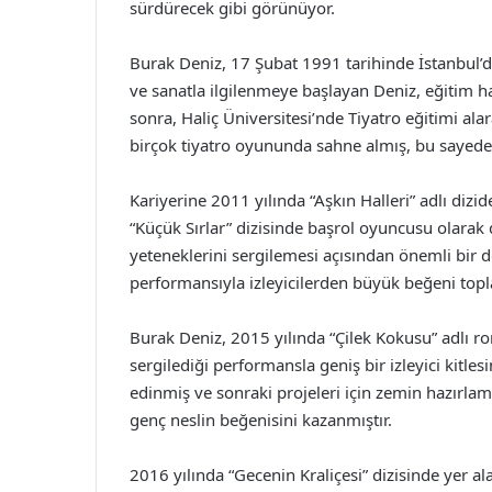
sürdürecek gibi görünüyor.
Burak Deniz, 17 Şubat 1991 tarihinde İstanbul’
ve sanatla ilgilenmeye başlayan Deniz, eğitim h
sonra, Haliç Üniversitesi’nde Tiyatro eğitimi ala
birçok tiyatro oyununda sahne almış, bu sayede
Kariyerine 2011 yılında “Aşkın Halleri” adlı dizi
“Küçük Sırlar” dizisinde başrol oyuncusu olarak d
yeteneklerini sergilemesi açısından önemli bir
performansıyla izleyicilerden büyük beğeni topla
Burak Deniz, 2015 yılında “Çilek Kokusu” adlı 
sergilediği performansla geniş bir izleyici kitles
edinmiş ve sonraki projeleri için zemin hazırlamı
genç neslin beğenisini kazanmıştır.
2016 yılında “Gecenin Kraliçesi” dizisinde yer a