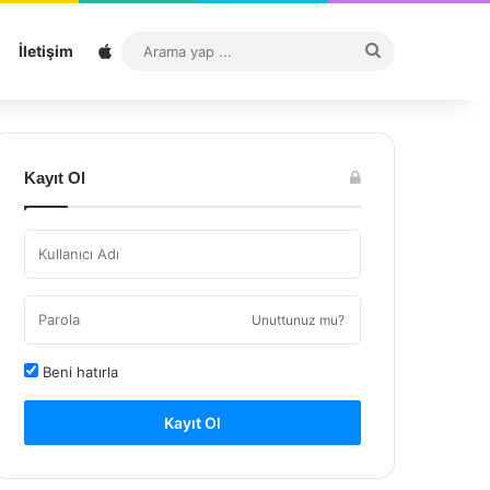
Sitemap
Arama
İletişim
yap
...
Kayıt Ol
Unuttunuz mu?
Beni hatırla
Kayıt Ol