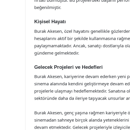
fırsatı bulmuştur. Bu projelerdeki başarılı perfor
beğenilmiştir.
Kişisel Hayatı
Burak Akesen, özel hayatını genellikle gözlerde
hesaplarını aktif bir şekilde kullanmasına rağmen,
paylaşmamaktadır. Ancak, sanatçı dostlarıyla olan i
gündeme gelmektedir.
Gelecek Projeleri ve Hedefleri
Burak Akesen, kariyerine devam ederken yeni pr
sinema alanında kendini geliştirmeye devam eden 
projelerle ulaşmayı hedeflemektedir. Sanatına o
sektöründe daha da ileriye taşıyacak unsurlar ar
Burak Akesen, genç yaşına rağmen kariyeriyle ön
sinemadan sahneye birçok alanda yeteneklerini 
devam etmektedir. Gelecek projeleriyle izleyicile