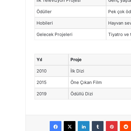
İlk Televizyon Projesi
Genç yaşta 
Ödüller
Pek çok öd
Hobileri
Hayvan sev
Gelecek Projeleri
Tiyatro ve 
Yıl
Proje
2010
İlk Dizi
2015
Öne Çıkan Film
2019
Ödüllü Dizi
Facebook
X
LinkedIn
Tumblr
Pintere