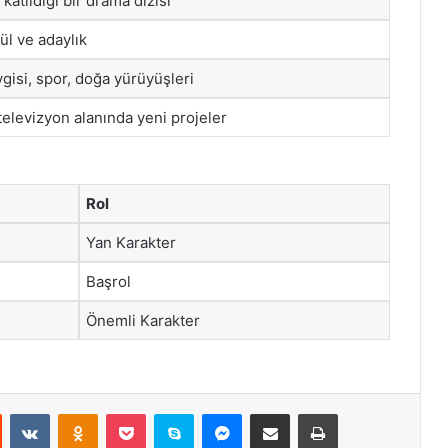
katıldığı bir drama dizisi
ül ve adaylık
gisi, spor, doğa yürüyüşleri
televizyon alanında yeni projeler
Rol
Yan Karakter
Başrol
Önemli Karakter
st
Reddit
VKontakte
Odnoklassniki
Pocket
Skype
Messenger
E-Posta ile paylaş
Yazdır