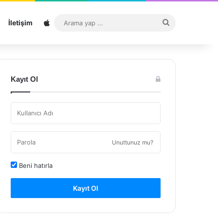
Sitemap
Arama
İletişim
yap
...
Kayıt Ol
Unuttunuz mu?
Beni hatırla
Kayıt Ol