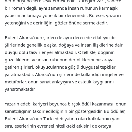
derin düşüncelere sevk etmektedir. “Yüreğim Var”, sadece
bir roman değil, aynı zamanda insan ruhunun karmaşık
yapısını anlamaya yönelik bir denemedir. Bu eser, yazarın
yeteneğini ve derinliğini gözler önüne sermektedir.
Bülent Akarsu’nun şiirleri de aynı derecede etkileyicidir.
Şiirlerinde genellikle aşka, doğaya ve insan ilişkilerine dair
duygu dolu tasvirler yer almaktadır. Özellikle, doğanın
güzelliklerini ve insan ruhunun derinliklerini bir araya
getiren şiirleri, okuyucularında güçlü duygusal tepkiler
yaratmaktadır. Akarsu’nun şiirlerinde kullandığı imgeler ve
metaforlar, onun sanat anlayışını ve estetik kaygılarını
yansıtmaktadır.
Yazarın edebi kariyeri boyunca birçok ödül kazanması, onun
sanatçılığının takdir edildiğinin bir göstergesidir. Bu ödüller,
Bülent Akarsu’nun Türk edebiyatına olan katkılarının yanı
sıra, eserlerinin evrensel nitelikteki etkisini de ortaya