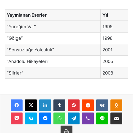
Yayınlanan Eserler
Yıl
“Yüreğim Var”
1995
“Gölge”
1998
“Sonsuzluğa Yolculuk”
2001
“Anadolu Hikayeleri”
2005
“Şiirler”
2008
Facebook
X
LinkedIn
Tumblr
Pinterest
Reddit
VKontakte
Odnok
Pocket
Skype
Messenger
WhatsApp
Telegram
Viber
Line
E-Posta ile payla
Yazdır