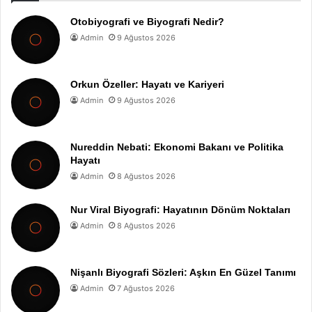
Otobiyografi ve Biyografi Nedir?
Admin
9 Ağustos 2026
Orkun Özeller: Hayatı ve Kariyeri
Admin
9 Ağustos 2026
Nureddin Nebati: Ekonomi Bakanı ve Politika
Hayatı
Admin
8 Ağustos 2026
Nur Viral Biyografi: Hayatının Dönüm Noktaları
Admin
8 Ağustos 2026
Nişanlı Biyografi Sözleri: Aşkın En Güzel Tanımı
Admin
7 Ağustos 2026