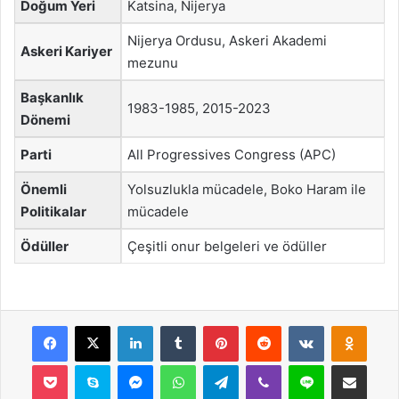
Doğum Yeri
Katsina, Nijerya
Nijerya Ordusu, Askeri Akademi
Askeri Kariyer
mezunu
Başkanlık
1983-1985, 2015-2023
Dönemi
Parti
All Progressives Congress (APC)
Önemli
Yolsuzlukla mücadele, Boko Haram ile
Politikalar
mücadele
Ödüller
Çeşitli onur belgeleri ve ödüller
Facebook
X
LinkedIn
Tumblr
Pinterest
Reddit
VKontakte
Odnok
Pocket
Skype
Messenger
WhatsApp
Telegram
Viber
Line
E-Posta ile payla