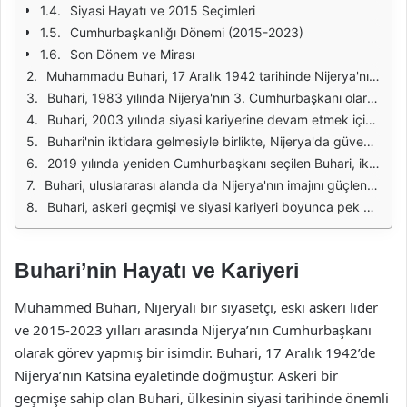
Siyasi Hayatı ve 2015 Seçimleri
Cumhurbaşkanlığı Dönemi (2015-2023)
Son Dönem ve Mirası
Muhammadu Buhari, 17 Aralık 1942 tarihinde Nijerya'nın Katsina eyaletinde doğdu. Ailesi, Hausa etnik grubuna mensuptur. Buhari, eğitimine Katsina'da başladı ve daha sonra Nijerya'nın başkenti Abuja'daki Federal Hükümet Koleji'nde devam etti. 1961 yılında Nijerya Askeri Akademisi'ne katıldı ve burada askeri eğitim aldı. Eğitimini tamamladıktan sonra, Buhari, Nijerya ordusunda çeşitli görevlerde bulundu ve hızla yükseldi.
Buhari, 1983 yılında Nijerya'nın 3. Cumhurbaşkanı olarak göreve başladı. Ancak, hükümeti, yolsuzluk ve ekonomik sorunlar nedeniyle yalnızca 20 ay sürdü. 1985'te bir askeri darbeyle görevden alındı ve tutuklandı. Bu süreçte, Buhari, ülkenin ekonomik istikrarını sağlamak için sıkı tedbirler almıştı, ancak bu politikalar, toplumda geniş bir muhalefetle karşılaştı. 1988'de serbest bırakıldıktan sonra, Buhari, siyasete girmeye karar verdi.
Buhari, 2003 yılında siyasi kariyerine devam etmek için Birleşik Nijerya Halk Partisi (ANPP) adına Cumhurbaşkanlığına aday oldu. Ancak bu seçimde kaybetti. 2007 ve 2011 yıllarında da Cumhurbaşkanlığı için adaylık başvurusunda bulundu, ancak her iki seçimde de başarısız oldu. 2015 yılında, Buhari, yeniden Cumhurbaşkanlığına aday oldu ve bu kez büyük bir destekle seçimi kazandı. Bu, Nijerya'da demokrasi tarihinde bir ilk oldu, çünkü Buhari, görevdeki bir Cumhurbaşkanı'nı deviren ilk muhalefet lideriydi.
Buhari'nin iktidara gelmesiyle birlikte, Nijerya'da güvenlik sorunları ve yolsuzlukla mücadele gündeme geldi. Boko Haram terör örgütü ile mücadele etmek için askeri operasyonlar başlattı. Ancak, bu süreçte birçok zorlukla karşılaştı ve eleştiriler aldı. Ekonomik reformlar ve yolsuzlukla mücadele konularında da çeşitli adımlar atmaya çalıştı, ancak bu politikalar bazen tartışmalara yol açtı.
2019 yılında yeniden Cumhurbaşkanı seçilen Buhari, ikinci döneminde de ülkenin ekonomik ve güvenlik sorunlarıyla başa çıkmaya çalıştı. Bu dönemde, Nijerya'nın petrol bağımlılığını azaltmak için tarım ve sanayi alanlarında çeşitli programlar başlattı. Ancak, COVID-19 pandemisi ve dünya genelindeki ekonomik durgunluk, Buhari'nin hükümetini zorlu bir sürece soktu.
Buhari, uluslararası alanda da Nijerya'nın imajını güçlendirmek için çeşitli diplomatik girişimlerde bulundu. Afrika'nın ekonomik entegrasyonu ve güvenlik konularında liderlik yapmaya çalıştı. Ayrıca, Nijerya'nın BM Güvenlik Konseyi'ndeki rolünü artırmak için çeşitli diplomatik çabalar sarf etti. Buhari, aynı zamanda gençlere ve kadınlara yönelik sosyal programların desteklenmesi konusunda da girişimlerde bulundu.
Buhari, askeri geçmişi ve siyasi kariyeri boyunca pek çok ödül ve onur belgesi aldı. Özellikle, yolsuzlukla mücadele konusundaki kararlılığı ve ülkenin güvenliğini sağlama konusundaki çabaları, uluslararası platformlarda dikkat çekti. Buhari, emekliliğinin ardından da Nijerya'nın gelişimine katkıda bulunmaya devam etmeyi hedefliyor.
Buhari’nin Hayatı ve Kariyeri
Muhammed Buhari, Nijeryalı bir siyasetçi, eski askeri lider
ve 2015-2023 yılları arasında Nijerya’nın Cumhurbaşkanı
olarak görev yapmış bir isimdir. Buhari, 17 Aralık 1942’de
Nijerya’nın Katsina eyaletinde doğmuştur. Askeri bir
geçmişe sahip olan Buhari, ülkesinin siyasi tarihinde önemli