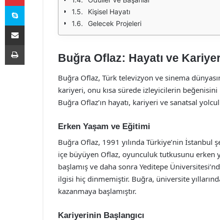
Skype
Kişisel Hayatı
Gelecek Projeleri
E-Posta ile paylaş
Yazdır
Buğra Oflaz: Hayatı ve Kariyer
Buğra Oflaz, Türk televizyon ve sinema dünyasın
kariyeri, onu kısa sürede izleyicilerin beğenisin
Buğra Oflaz’ın hayatı, kariyeri ve sanatsal yolcu
Erken Yaşam ve Eğitimi
Buğra Oflaz, 1991 yılında Türkiye’nin İstanbul ş
içe büyüyen Oflaz, oyunculuk tutkusunu erken ya
başlamış ve daha sonra Yeditepe Üniversitesi’nd
ilgisi hiç dinmemiştir. Buğra, üniversite yılları
kazanmaya başlamıştır.
Kariyerinin Başlangıcı