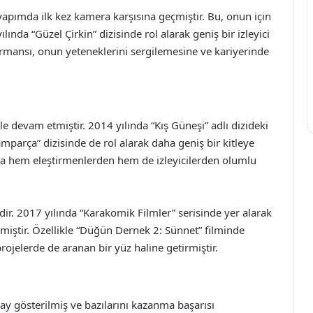
yapımda ilk kez kamera karşısına geçmiştir. Bu, onun için
ında “Güzel Çirkin” dizisinde rol alarak geniş bir izleyici
ormansı, onun yeteneklerini sergilemesine ve kariyerinde
rle devam etmiştir. 2014 yılında “Kış Güneşi” adlı dizideki
ramparça” dizisinde de rol alarak daha geniş bir kitleye
ıyla hem eleştirmenlerden hem de izleyicilerden olumlu
dir. 2017 yılında “Karakomik Filmler” serisinde yer alarak
iştir. Özellikle “Düğün Dernek 2: Sünnet” filminde
ojelerde de aranan bir yüz haline getirmiştir.
day gösterilmiş ve bazılarını kazanma başarısı