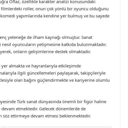
uğra Oflaz, özellikle karakter analizi konusundaki
i filmlerdeki roller, onun çok yönlü bir oyuncu olduğunu
 komedi yapımlarında kendine yer bulmuş ve bu sayede
 genç yeteneğe de ilham kaynağı olmuştur. Sanat
i nesil oyuncuların yetişmesine katkıda bulunmaktadır.
eyerek, onların gelişimlerine destek olmaktadır.
e yer almakta ve hayranlarıyla etkileşimde
larıyla ilgili güncellemeleri paylaşarak, takipçileriyle
lesiyle olan bağını güçlendirmekte ve kariyerine olumlu
sayesinde Türk sanat dünyasında önemli bir figür haline
rle devam etmektedir. Gelecek dönemlerde de
ndan söz ettirmeye devam etmesi beklenmektedir.