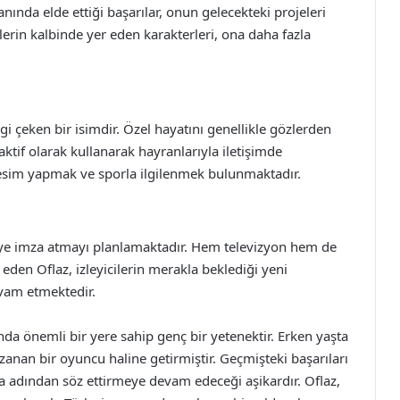
ında elde ettiği başarılar, onun gelecekteki projeleri
ilerin kalbinde yer eden karakterleri, ona daha fazla
lgi çeken bir isimdir. Özel hayatını genellikle gözlerden
ktif olarak kullanarak hayranlarıyla iletişimde
resim yapmak ve sporla ilgilenmek bulunmaktadır.
eye imza atmayı planlamaktadır. Hem televizyon hem de
en Oflaz, izleyicilerin merakla beklediği yeni
evam etmektedir.
da önemli bir yere sahip genç bir yetenektir. Erken yaşta
kazanan bir oyuncu haline getirmiştir. Geçmişteki başarıları
da adından söz ettirmeye devam edeceği aşikardır. Oflaz,