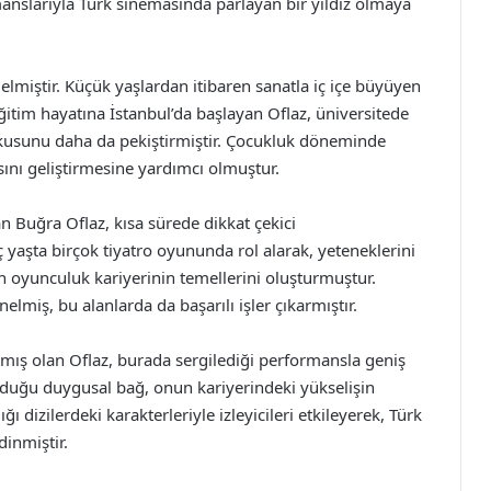
slarıyla Türk sinemasında parlayan bir yıldız olmaya
lmiştir. Küçük yaşlardan itibaren sanatla iç içe büyüyen
 Eğitim hayatına İstanbul’da başlayan Oflaz, üniversitede
utkusunu daha da pekiştirmiştir. Çocukluk döneminde
sını geliştirmesine yardımcı olmuştur.
an Buğra Oflaz, kısa sürede dikkat çekici
 yaşta birçok tiyatro oyununda rol alarak, yeteneklerini
n oyunculuk kariyerinin temellerini oluşturmuştur.
lmiş, bu alanlarda da başarılı işler çıkarmıştır.
pmış olan Oflaz, burada sergilediği performansla geniş
kurduğu duygusal bağ, onun kariyerindeki yükselişin
ı dizilerdeki karakterleriyle izleyicileri etkileyerek, Türk
inmiştir.