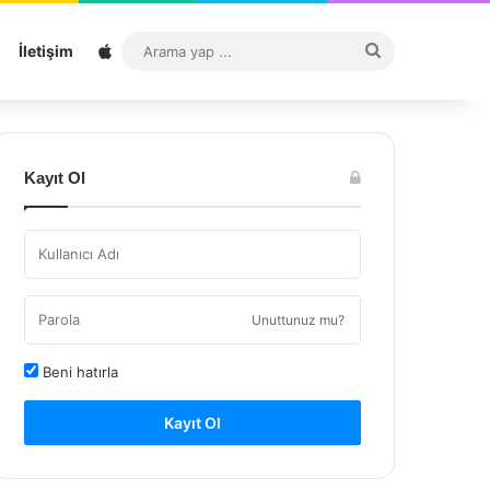
Sitemap
Arama
İletişim
yap
...
Kayıt Ol
Unuttunuz mu?
Beni hatırla
Kayıt Ol