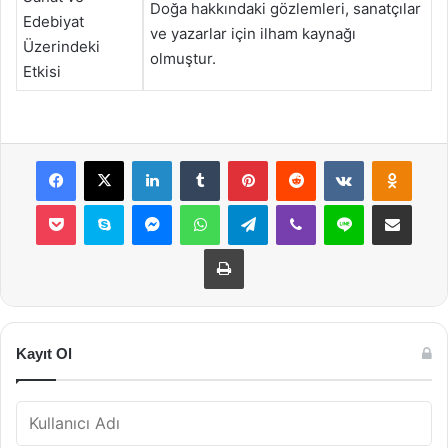
Doğa hakkındaki gözlemleri, sanatçılar
Edebiyat
ve yazarlar için ilham kaynağı
Üzerindeki
olmuştur.
Etkisi
Facebook
X
LinkedIn
Tumblr
Pinterest
Reddit
VKontakte
Odnok
Pocket
Skype
Messenger
WhatsApp
Telegram
Viber
Line
E-Posta ile payla
Yazdır
Kayıt Ol