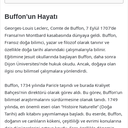
Buffon’un Hayatı
Georges-Louis Leclerc, Comte de Buffon, 7 Eylül 1707’de
Fransa’nın Montbard kasabasında dünyaya geldi. Buffon,
Fransız doğa bilimci, yazar ve filozof olarak tanınır ve
özellikle doğa tarihi alanındaki çalışmalarıyla bilinir.
Eğitimine Jesuit okullarında başlayan Buffon, daha sonra
Dijon Üniversitesi’nde hukuk okudu. Ancak, doğaya olan
ilgisi onu bilimsel çalışmalara yönlendirdi.
Buffon, 1734 yılında Paris’e taşındı ve burada Kraliyet
Bahçesi’nin direktörü olarak görev aldı. Bu görev, Buffon’un
bilimsel araştırmalarını sürdürmesine olanak tanıdı. 1749
yılında, en önemli eseri olan “Histoire Naturelle” (Doğa
Tarihi) adlı kitabını yayımlamaya başladı. Bu eserde, Buffon,
doğanın ve canlıların kökeni, çeşitliliği ve evrimi konularına
dair düşüncelerini ortaya koydu. Eser, özellikle dönemin