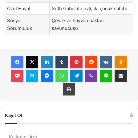
Özel Hayat
Seth Gabel ile evli, iki çocuk sahibi
Sosyal
Çevre ve hayvan hakları
Sorumluluk
savunucusu
Facebook
X
LinkedIn
Tumblr
Pinterest
Reddit
VKontakte
Odnok
Pocket
Skype
Messenger
WhatsApp
Telegram
Viber
Line
E-Posta ile payla
Yazdır
Kayıt Ol