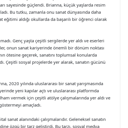
ları sayesinde güçlendi. Brianna, küçük yaşlarda resim
şladı. Bu tutku, zamanla onu sanat dünyasında daha
t eğitimi aldığı okullarda da başarılı bir öğrenci olarak
madı. Genç yaşta çeşitli sergilerde yer aldı ve eserleri
iler, onun sanat kariyerinde önemli bir dönüm noktası
nın ötesine geçerek, sanatını toplumsal konularda
ı. Çeşitli sosyal projelerde yer alarak, sanatın gücünü
na, 2020 yılında uluslararası bir sanat yarışmasında
iyerinde yeni kapılar açtı ve uluslararası platformda
lham vermek için çeşitli atölye çalışmalarında yer aldı ve
 göstermeyi amaçladı.
ital sanat alanındaki çalışmalarıdır. Geleneksel sanatın
dine özgü bir tarz geliştirdi. Bu tarzı, sosyal medya