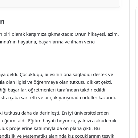
rı
n biri olarak karşımıza çıkmaktadır. Onun hikayesi, azim,
anna’nın hayatına, başarılarına ve ilham verici
a geldi. Çocukluğu, ailesinin ona sağladığı destek ve
ula olan ilgisi ve öğrenmeye olan tutkusu dikkat çekti.
ği başarılar, öğretmenleri tarafından takdir edildi.
stra çaba sarf etti ve birçok yarışmada ödüller kazandı.
ki tutkusu daha da derinleşti. En iyi üniversitelerden
 eğitimi aldı. Eğitim hayatı boyunca, yalnızca akademik
luk projelerine katılımıyla da ön plana çıktı. Bu
ndislik ve Matematik) alanında kız çocuklarının teşvik