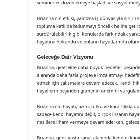
seminerler düzenlemeye başladı ve sosyal medya
Brianna’nın etkisi, yalnızca iş dünyasıyla sınırl
topluma katkıda bulunmayı öncelik haline getirdi
sürdürülebilirlik gibi konularda farkındalık yara
hayatına dokundu ve onların hayatlarında oluml
Geleceğe Dair Vizyonu
Brianna, gelecekte daha büyük hedefler peşinde
alanında daha fazla projeye imza atmayı hedefli
etmek için çalışmalara devam edecek. Kendi hika
hayallerin peşinden gitmenin önemini vurgulama
Brianna’nın hayatı, azim, tutku ve kararlılıkla do
sadece kendi hayatını değil, birçok insanın hay
nesillere ilham vermeye devam ederken, gelecek
Brianna, genç yaşta sanat alanında kendini kanıt