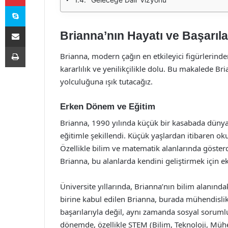
Skype
E-Posta ile paylaş
Brianna’nın Hayatı ve Başarıla
Yazdır
Brianna, modern çağın en etkileyici figürlerinde
kararlılık ve yenilikçilikle dolu. Bu makalede Bri
yolculuğuna ışık tutacağız.
Erken Dönem ve Eğitim
Brianna, 1990 yılında küçük bir kasabada dünyay
eğitimle şekillendi. Küçük yaşlardan itibaren ok
Özellikle bilim ve matematik alanlarında gösterdi
Brianna, bu alanlarda kendini geliştirmek için ek
Üniversite yıllarında, Brianna’nın bilim alanında
birine kabul edilen Brianna, burada mühendislik
başarılarıyla değil, aynı zamanda sosyal sorumlu
dönemde, özellikle STEM (Bilim, Teknoloji, Mühe