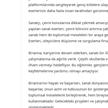
platformlarında sergileyerek geniş kitlelere ulaş
eserlerinin daha fazla insan tarafından görünmes
Sanatçı, çevre konularına dikkat çekmek amacıyla 
yapılan sanat eserleri, çevre bilincini artırma ç
sanatı hem de toplumsal meseleleri bir araya ge
Eserleri, izleyicilere düşünme ve sorgulama fırs
Brianna, kariyerine devam ederken, sanatı bir if
çalışmalarına da ağırlık verdi. Çeşitli okullarda
ilham vermeyi hedefliyor. Bu eğitimler, gençlerin
keşfetmelerine yardımcı olmayı amaçlıyor.
Brianna’nın hayatı ve başarıları, sanat dünyasınd
başarılar, onun azim ve tutkusunun bir gösterges
toplumsal meselelerle birleştirerek, hem bireys
kullanmaktadır. Gelecekteki projeleri ve çalışmal
göstermektedir.