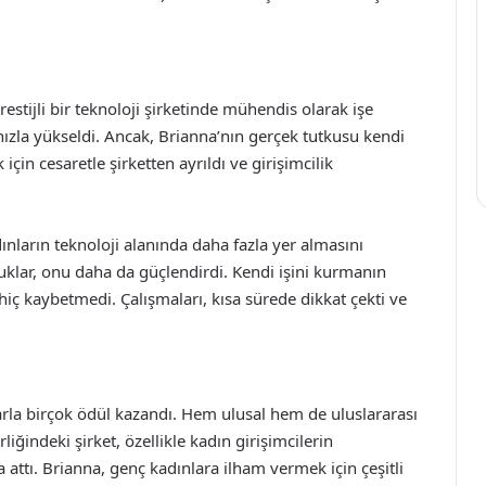
stijli bir teknoloji şirketinde mühendis olarak işe
 hızla yükseldi. Ancak, Brianna’nın gerçek tutkusu kendi
için cesaretle şirketten ayrıldı ve girişimcilik
dınların teknoloji alanında daha fazla yer almasını
luklar, onu daha da güçlendirdi. Kendi işini kurmanın
ı hiç kaybetmedi. Çalışmaları, kısa sürede dikkat çekti ve
larla birçok ödül kazandı. Hem ulusal hem de uluslararası
iğindeki şirket, özellikle kadın girişimcilerin
ttı. Brianna, genç kadınlara ilham vermek için çeşitli