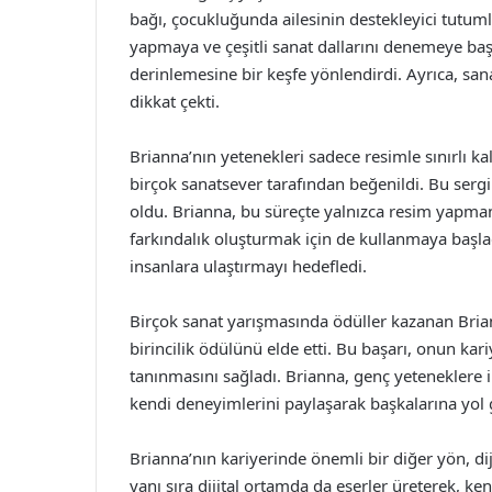
bağı, çocukluğunda ailesinin destekleyici tutum
yapmaya ve çeşitli sanat dallarını denemeye ba
derinlemesine bir keşfe yönlendirdi. Ayrıca, sana
dikkat çekti.
Brianna’nın yetenekleri sadece resimle sınırlı kal
birçok sanatsever tarafından beğenildi. Bu serg
oldu. Brianna, bu süreçte yalnızca resim yapma
farkındalık oluşturmak için de kullanmaya başlad
insanlara ulaştırmayı hedefledi.
Birçok sanat yarışmasında ödüller kazanan Brian
birincilik ödülünü elde etti. Bu başarı, onun kar
tanınmasını sağladı. Brianna, genç yeteneklere i
kendi deneyimlerini paylaşarak başkalarına yol
Brianna’nın kariyerinde önemli bir diğer yön, dij
yanı sıra dijital ortamda da eserler üreterek, ken