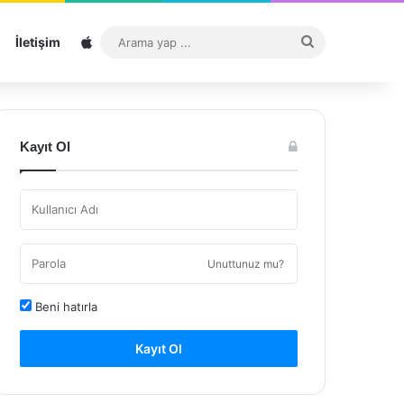
Sitemap
Arama
İletişim
yap
...
Kayıt Ol
Unuttunuz mu?
Beni hatırla
Kayıt Ol