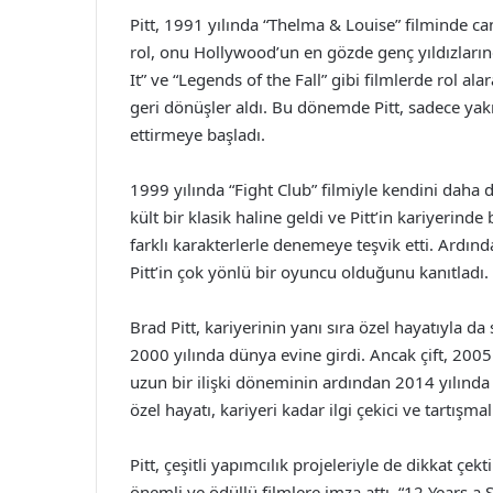
Pitt, 1991 yılında “Thelma & Louise” filminde can
rol, onu Hollywood’un en gözde genç yıldızların
It” ve “Legends of the Fall” gibi filmlerde rol a
geri dönüşler aldı. Bu dönemde Pitt, sadece yakı
ettirmeye başladı.
1999 yılında “Fight Club” filmiyle kendini daha d
kült bir klasik haline geldi ve Pitt’in kariyerin
farklı karakterlerle denemeye teşvik etti. Ardınd
Pitt’in çok yönlü bir oyuncu olduğunu kanıtladı.
Brad Pitt, kariyerinin yanı sıra özel hayatıyla da
2000 yılında dünya evine girdi. Ancak çift, 2005 
uzun bir ilişki döneminin ardından 2014 yılında e
özel hayatı, kariyeri kadar ilgi çekici ve tartışmal
Pitt, çeşitli yapımcılık projeleriyle de dikkat çe
önemli ve ödüllü filmlere imza attı. “12 Years a 