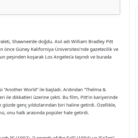
aleti, Shawnee’de doğdu. Asıl adı William Bradley Pitt
 önce Güney Kaliforniya Üniversitesi’nde gazetecilik ve
nun peşinden koşarak Los Angeles’a taşındı ve burada
zisi “Another World” ile başladı. Ardından “Thelma &
i ile dikkatleri üzerine çekti. Bu film, Pitt’in kariyerinde
zde genç yıldızlarından biri haline getirdi. Özellikle,
mü, onu halk arasında popüler hale getirdi.
ough It” (1992), “Legends of the Fall” (1994) ve “Se7en”