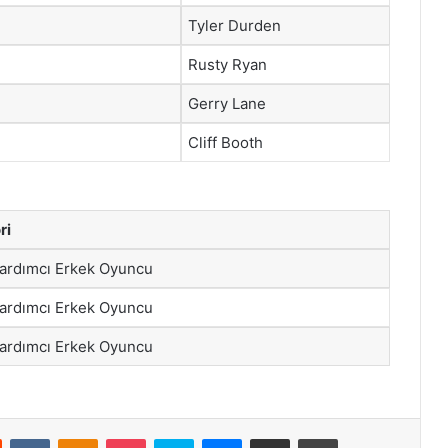
Tyler Durden
Rusty Ryan
Gerry Lane
Cliff Booth
ri
Yardımcı Erkek Oyuncu
Yardımcı Erkek Oyuncu
Yardımcı Erkek Oyuncu
st
Reddit
VKontakte
Odnoklassniki
Pocket
Skype
Messenger
E-Posta ile paylaş
Yazdır