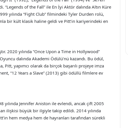
i. “Legends of the Fall” ile En İyi Aktör dalında Altın Küre
999 yılında “Fight Club” filmindeki Tyler Durden rolü,
a bir kült klasik haline geldi ve Pitt’in kariyerindeki en
ştır. 2020 yılında “Once Upon a Time in Hollywood”
ek Oyuncu dalında Akademi Ödülü’nü kazandı. Bu ödül,
a, Pitt, yapımcı olarak da birçok başarılı projeye imza
ent, “12 Years a Slave” (2013) gibi ödüllü filmlere ev
998 yılında Jennifer Aniston ile evlendi, ancak çift 2005
n ilişkisi büyük bir ilgiyle takip edildi. 2014 yılında
 Pitt’in hem medya hem de hayranları tarafından sürekli