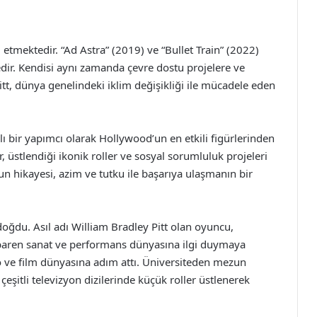
tmektedir. “Ad Astra” (2019) ve “Bullet Train” (2022)
ktedir. Kendisi aynı zamanda çevre dostu projelere ve
itt, dünya genelindeki iklim değişikliği ile mücadele eden
lı bir yapımcı olarak Hollywood’un en etkili figürlerinden
, üstlendiği ikonik roller ve sosyal sorumluluk projeleri
un hikayesi, azim ve tutku ile başarıya ulaşmanın bir
oğdu. Asıl adı William Bradley Pitt olan oyuncu,
ibaren sanat ve performans dünyasına ilgi duymaya
tro ve film dünyasına adım attı. Üniversiteden mezun
eşitli televizyon dizilerinde küçük roller üstlenerek