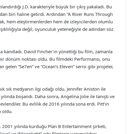
landırdığı J.D. karakteriyle büyük bir çıkış yakaladı. Bu
dan biri haline getirdi. Ardından “A River Runs Through
larak, hem eleştirmenlerden hem de izleyicilerden olumlu
şıklılığıyla değil, oyunculuk yeteneğiyle de adından söz
a kanıtladı. David Fincher’ın yönettiği bu film, zamanla
de bir dönüm noktası oldu. Bu filmdeki Performansı, onu
an gelen “Se7en” ve “Ocean’s Eleven” serisi gibi projeler,
 sık sık medyanın ilgi odağı oldu. Jennifer Aniston ile
yılında boşandı. Daha sonra, Angelina Jolie ile tanıştı ve
vlendiler. Bu evlilik de 2016 yılında sona erdi. Pitt’in
ı oldu.
kti. 2001 yılında kurduğu Plan B Entertainment şirketi,
Slave” ve “Moonlight” gibi filmlerin yapımcılığını