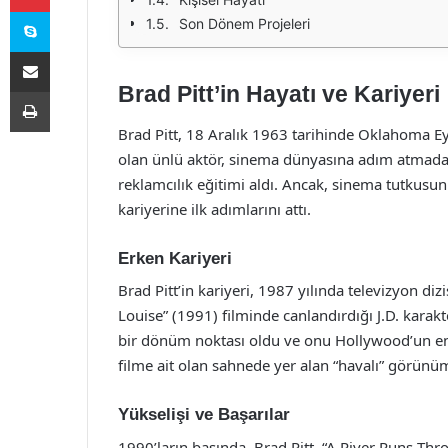
Skype
Son Dönem Projeleri
E-Posta ile paylaş
Brad Pitt’in Hayatı ve Kariyeri
Yazdır
Brad Pitt, 18 Aralık 1963 tarihinde Oklahoma Ey
olan ünlü aktör, sinema dünyasına adım atmadan
reklamcılık eğitimi aldı. Ancak, sinema tutkusu
kariyerine ilk adımlarını attı.
Erken Kariyeri
Brad Pitt’in kariyeri, 1987 yılında televizyon di
Louise” (1991) filminde canlandırdığı J.D. karakter
bir dönüm noktası oldu ve onu Hollywood’un en gö
filme ait olan sahnede yer alan “havalı” görünü
Yükselişi ve Başarılar
1990’ların başında, Brad Pitt, “A River Runs Thr