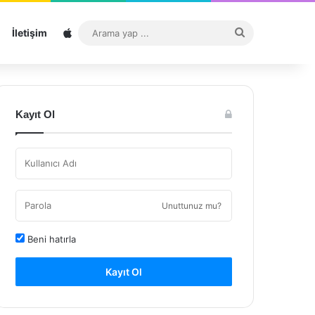
Sitemap
Arama
İletişim
yap
...
Kayıt Ol
Unuttunuz mu?
Beni hatırla
Kayıt Ol