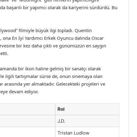
a başarılı bir yapımcı olarak da kariyerini sürdürdü. Bu
lywood” filmiyle büyük ilgi topladı. Quentin
ı, ona En İyi Yardımcı Erkek Oyuncu dalında Oscar
n zirvesine bir kez daha çıktı ve günümüzün en saygın
tti.
amanda bir ikon haline gelmiş bir sanatçı olarak
e ilgili tartışmalar sürse de, onun sinemaya olan
r arasında yer almaktadır. Gelecekteki projeleri ve
meye devam ediyor.
Rol
J.D.
Tristan Ludlow