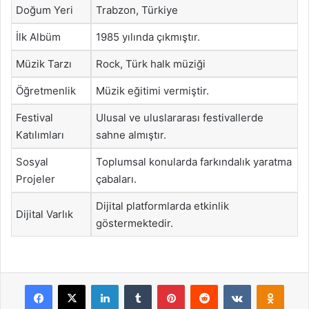
Doğum Yeri
Trabzon, Türkiye
İlk Albüm
1985 yılında çıkmıştır.
Müzik Tarzı
Rock, Türk halk müziği
Öğretmenlik
Müzik eğitimi vermiştir.
Festival
Ulusal ve uluslararası festivallerde
Katılımları
sahne almıştır.
Sosyal
Toplumsal konularda farkındalık yaratma
Projeler
çabaları.
Dijital platformlarda etkinlik
Dijital Varlık
göstermektedir.
Facebook
X
LinkedIn
Tumblr
Pinterest
Reddit
VKontakte
Odnok