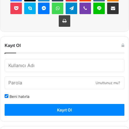
Pocket
Skype
Messenger
WhatsApp
Telegram
Viber
Line
E-Posta ile payla
Yazdır
Kayıt Ol
Unuttunuz mu?
Beni hatırla
Kayıt Ol