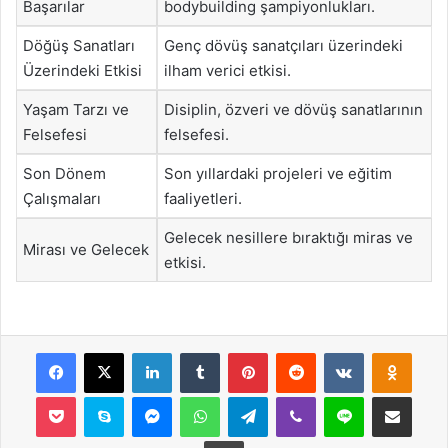
Başarılar
bodybuilding şampiyonlukları.
Döğüş Sanatları
Genç dövüş sanatçıları üzerindeki
Üzerindeki Etkisi
ilham verici etkisi.
Yaşam Tarzı ve
Disiplin, özveri ve dövüş sanatlarının
Felsefesi
felsefesi.
Son Dönem
Son yıllardaki projeleri ve eğitim
Çalışmaları
faaliyetleri.
Gelecek nesillere bıraktığı miras ve
Mirası ve Gelecek
etkisi.
Facebook
X
LinkedIn
Tumblr
Pinterest
Reddit
VKontakte
Odnok
Pocket
Skype
Messenger
WhatsApp
Telegram
Viber
Line
E-Posta ile payla
Yazdır